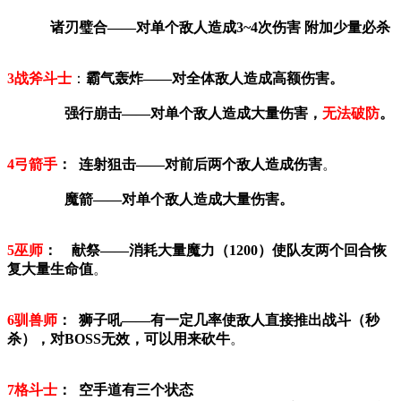
诸刃璧合——对单个敌人造成3~4次伤害 附加少量必杀
3战斧斗士
：
霸气轰炸——对全体敌人造成高额伤害。
强行崩击——对单个敌人造成大量伤害，
无法破防
。
4弓箭手
： 连射狙击——对前后两个敌人造成伤害
。
魔箭——对单个敌人造成大量伤害。
5巫师
： 献祭——消耗大量魔力（1200）使队友两个回合恢
复大量生命值
。
6驯兽师
： 狮子吼——有一定几率使敌人直接推出战斗（秒
杀），对BOSS无效，可以用来砍牛
。
7格斗士
： 空手道有三个状态