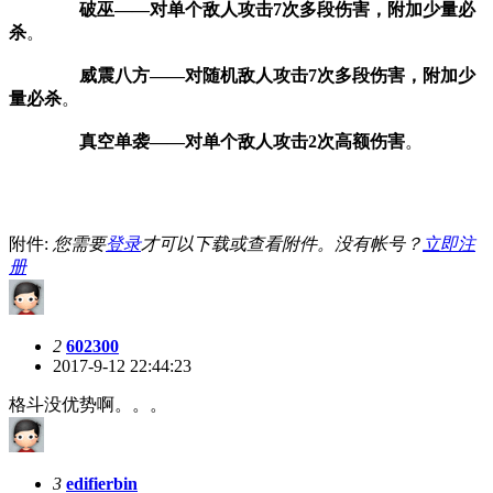
破巫——对单个敌人攻击7次多段伤害，附加少量必
杀
。
威震八方——对随机敌人攻击7次多段伤害，附加少
量必杀
。
真空单袭——对单个敌人攻击2次高额伤害
。
附件:
您需要
登录
才可以下载或查看附件。没有帐号？
立即注
册
2
602300
2017-9-12 22:44:23
格斗没优势啊。。。
3
edifierbin