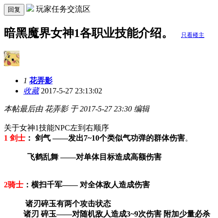
玩家任务交流区
回复
暗黑魔界女神1各职业技能介绍。
只看楼主
1
花弄影
收藏
2017-5-27 23:13:02
本帖最后由 花弄影 于 2017-5-27 23:30 编辑
关于女神1技能NPC左到右顺序
1 剑士
： 剑气 ——发出7~10个类似气功弹的群体伤害
。
飞鹤乱舞 ——对单体目标造成高额伤害
2骑士
：横扫千军—— 对全体敌人造成伤害
诸刃碎玉有两个攻击状态
诸刃 碎玉——对随机敌人造成3~9次伤害 附加少量必杀