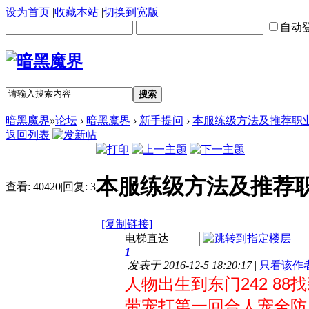
设为首页
|
收藏本站
|
切换到宽版
自动
搜索
暗黑魔界
»
论坛
›
暗黑魔界
›
新手提问
›
本服练级方法及推荐职
返回列表
本服练级方法及推荐
查看:
40420
|
回复:
3
[复制链接]
电梯直达
1
发表于 2016-12-5 18:20:17
|
只看该作
人物出生到东门242 8
带宠打第一回合人宠全防