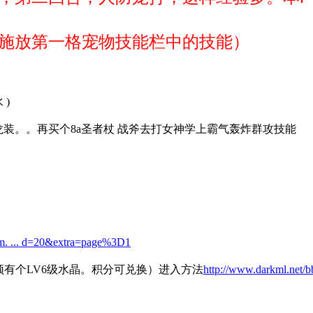
施放第一格宠物技能栏中的技能）
 )
装。。再买个8a圣者杖 战斧去打女神学上霸气轰炸群攻技能
）
um. ... d=20&extra=page%3D1
，必须有个LV6级水晶。积分可兑换）进入方法
http://www.darkml.net/b