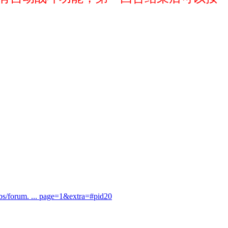
bs/forum. ... page=1&extra=#pid20