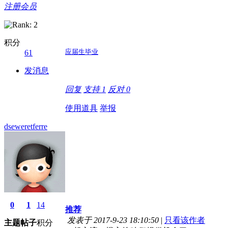
注册会员
积分
应届生毕业
61
发消息
回复
支持
1
反对
0
使用道具
举报
dseweretferre
0
1
14
推荐
发表于 2017-9-23 18:10:50
|
只看该作者
主题
帖子
积分