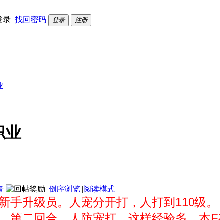
登录
找回密码
登录
注册
业
职业
者
|
倒序浏览
|
阅读模式
8找新手升级员。人宠分开打，人打到110级。
，第二回合，人防宠打，这样经验多。
本