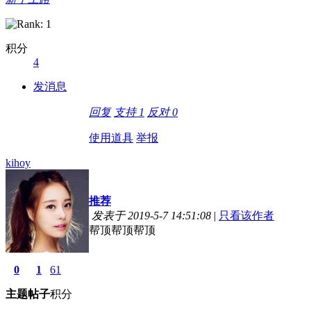
积分
4
发消息
回复
支持
1
反对
0
使用道具
举报
kihoy
推荐
发表于 2019-5-7 14:51:08
|
只看该作者
帮顶帮顶帮顶
0
1
61
主题
帖子
积分