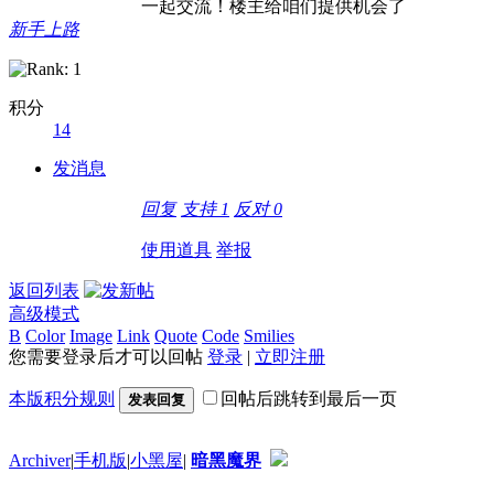
一起交流！楼主给咱们提供机会了
新手上路
积分
14
发消息
回复
支持
1
反对
0
使用道具
举报
返回列表
高级模式
B
Color
Image
Link
Quote
Code
Smilies
您需要登录后才可以回帖
登录
|
立即注册
本版积分规则
回帖后跳转到最后一页
发表回复
Archiver
|
手机版
|
小黑屋
|
暗黑魔界