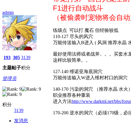
F1进行自动战斗
admin
（被偷袭时宠物将会自动
练级点 可以打 魔石 但经验较低
110-127 尽头的风穴
万能传送输入B进入 ( 风洞 推荐水晶 水
最好使用法师或者战斧。。。买套水龙
193
305
3139
这样比较简单。。
主题
帖子
积分
127-140 维诺亚海底洞穴
万能传送输入W进入维村村口的洞穴
管理员
140-170 污染的洞穴 （推荐水晶 水火
职业推荐各种重装
进入方法
http://www.darkml.net/bbs/for
积分
3139
170-200 逆水的洞穴（必须170级
发消息