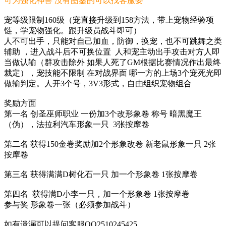
可为强化神兽 没有图鉴的可以找客服要
宠等级限制160级（宠直接升级到158方法，带上宠物经验项
链，学宠物强化。跟升级员战斗即可）
人不可出手，只能对自己加血，防御，换宠，也不可跳舞之类
辅助 ，进入战斗后不可换位置 人和宠主动出手攻击对方人即
当做认输（群攻击除外 如果人死了GM根据比赛情况作出最终
裁定），宠技能不限制 在对战界面 哪一方的上场3个宠死光即
做输判定。人开3个号，3V3形式，自由组织宠物组合
奖励方面
第一名 创圣巫师职业 一份加3个改形象卷 称号 暗黑魔王
（伪），法拉利汽车形象一只 3张按摩卷
第二名 获得150金卷奖励加2个形象改卷 新老鼠形象一只 2张
按摩卷
第三名 获得满满D树化石一只 加一个形象卷 1张按摩卷
第四名 获得满D小李一只，加一个形象卷 1张按摩卷
参与奖 形象卷一张（必须参加战斗）
如有遗漏可以提问客服QQ2510245425