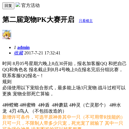
官方活动
回复
第二届宠物PK大赛开启
只看楼主
1
admin
收藏
2017-7-21 17:32:41
时间 8月05号星期六晚上8点30开始，报名加客服QQ 和把自己
QQ和角色名 报名截止到8月4号晚上0点报名完后分组比赛，
联系客服QQ报名~！
规则
必须使用以下宠组合形式，最多能上场3只宠物 战斗过程可以
更换 宠物全部死亡算输，
4种螳螂 4种蜜蜂 4种盾 4种蘑菇 4种灵（亡灵那个） 4种水
龙 4刃 4鸟人 （不包括改造的）
新增许可条件，可选平原神兽其中一只（不可用带R技能的）
只可一只，不限制人带多少只宠，死光宠了就输了 其中一只