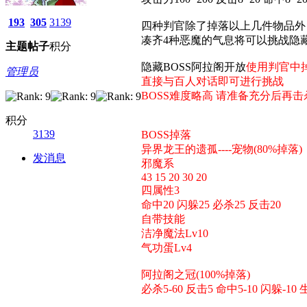
193
305
3139
四种判官除了掉落以上几件物品外
凑齐4种恶魔的气息将可以挑战隐藏
主题
帖子
积分
隐藏BOSS阿拉阁开放
使用判官中
管理员
直接与百人对话即可进行挑战
BOSS难度略高 请准备充分后再击
积分
3139
BOSS掉落
异界龙王的遗孤----宠物(80%掉落)
发消息
邪魔系
43 15 20 30 20
四属性3
命中20 闪躲25 必杀25 反击20
自带技能
洁净魔法Lv10
气功蛋Lv4
阿拉阁之冠(100%掉落)
必杀5-60 反击5 命中5-10 闪躲-10 