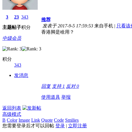
3
23
343
推荐
发表于 2017-9-5 17:59:53
来自手机
|
只看该
主题
帖子
积分
香港脚是啥用？
中级会员
积分
343
发消息
回复
支持
1
反对
0
使用道具
举报
返回列表
高级模式
B
Color
Image
Link
Quote
Code
Smilies
您需要登录后才可以回帖
登录
|
立即注册