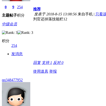
0
9
254
推荐
发表于 2018-8-15 13:08:56
来自手机
|
只看
主题
帖子
积分
判官还掉落技能栏12
中级会员
积分
254
发消息
回复
支持
1
反对
0
使用道具
举报
qq348477952