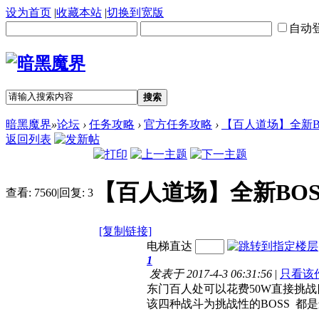
设为首页
|
收藏本站
|
切换到宽版
自动
搜索
暗黑魔界
»
论坛
›
任务攻略
›
官方任务攻略
›
【百人道场】全新BO
返回列表
【百人道场】全新BOSS
查看:
7560
|
回复:
3
[复制链接]
电梯直达
1
发表于 2017-4-3 06:31:56
|
只看该
东门百人处可以花费50W直接挑
该四种战斗为挑战性的BOSS 都