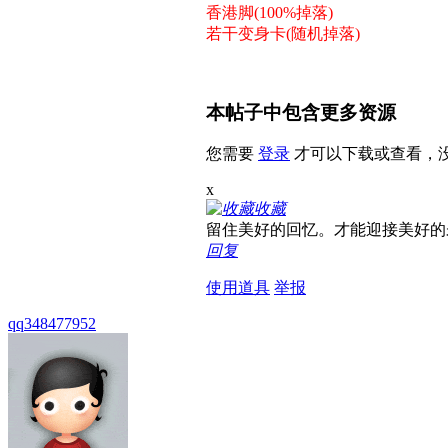
香港脚(100%掉落)
若干变身卡(随机掉落)
本帖子中包含更多资源
您需要
登录
才可以下载或查看，
x
收藏
留住美好的回忆。才能迎接美好的
回复
使用道具
举报
qq348477952