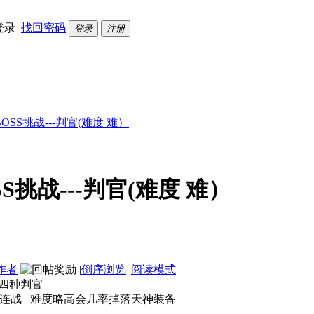
登录
找回密码
登录
注册
SS挑战---判官(难度 难）
挑战---判官(难度 难）
作者
|
倒序浏览
|
阅读模式
战四种判官
是连战 难度略高会几率掉落天神装备