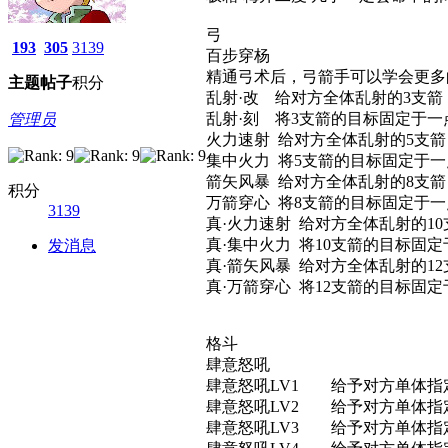
弓
193
305
3139
百步穿杨
精通弓术后，弓箭手可以学会
主题
帖子
积分
乱射·改 给对方全体乱射的3支
乱射·刻 将3支箭的目标固定于
管理员
火力速射 给对方全体乱射的5支
集中火力 将5支箭的目标固定于
箭矢风暴 给对方全体乱射的8支
积分
万箭穿心 将8支箭的目标固定于
3139
真·火力速射 给对方全体乱射的
真·集中火力 将10支箭的目标
发消息
真·箭矢风暴 给对方全体乱射的
真·万箭穿心 将12支箭的目标
格斗
肆意怒吼
肆意怒吼LV1 给予对方单体
肆意怒吼LV2 给予对方单体
肆意怒吼LV3 给予对方单体