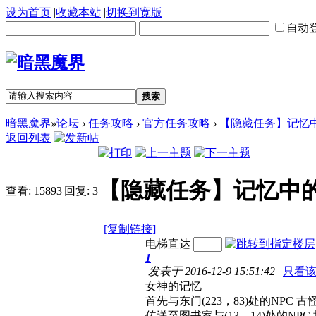
设为首页
|
收藏本站
|
切换到宽版
自动
搜索
暗黑魔界
»
论坛
›
任务攻略
›
官方任务攻略
›
【隐藏任务】记忆中的
返回列表
【隐藏任务】记忆中的
查看:
15893
|
回复:
3
[复制链接]
电梯直达
1
发表于 2016-12-9 15:51:42
|
只看
女神的记忆
首先与东门(223，83)处的NPC 
传送至图书室与(13，14)处的NP