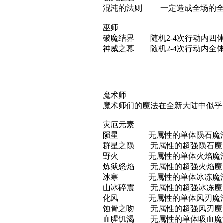
混沌的法则 一定造成全场的全
巫师
破魔结界 随机2-4次行动内
神威之幕 随机2-4次行动内
魔术师
魔术师们的魔法在全新大陆中似乎
灾厄元素
陨星 无属性的单体陨石魔法
群星之陨 无属性的超强陨石魔
野火 无属性的单体火焰魔法
炼狱怒焰 无属性的超强火
冰寒 无属性的单体冰冻魔法
山冰碎震 无属性的超强冰冻
化风 无属性的单体风刃魔
蚀骨之吻 无属性的超强风刃魔
血腥饥渴 无属性的单体吸血