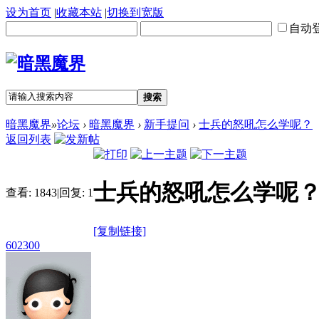
设为首页
|
收藏本站
|
切换到宽版
自动
搜索
暗黑魔界
»
论坛
›
暗黑魔界
›
新手提问
›
士兵的怒吼怎么学呢？
返回列表
士兵的怒吼怎么学呢
查看:
1843
|
回复:
1
[复制链接]
602300