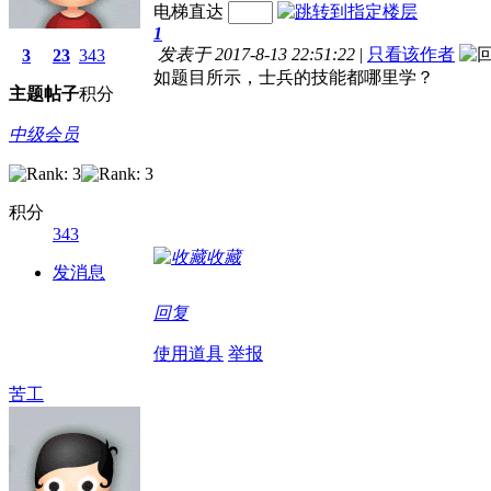
电梯直达
1
发表于 2017-8-13 22:51:22
|
只看该作者
3
23
343
如题目所示，士兵的技能都哪里学？
主题
帖子
积分
中级会员
积分
343
收藏
发消息
回复
使用道具
举报
苦工