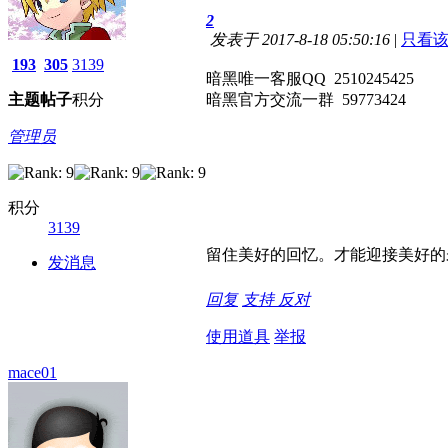
2
发表于 2017-8-18 05:50:16
|
只看
193
305
3139
暗黑唯一客服QQ 2510245425
主题
帖子
积分
暗黑官方交流一群 59773424
管理员
积分
3139
留住美好的回忆。才能迎接美好的
发消息
回复
支持
反对
使用道具
举报
mace01