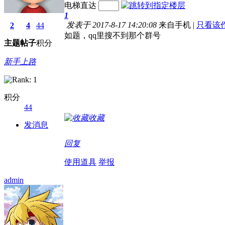
电梯直达
1
发表于 2017-8-17 14:20:08
来自手机
|
只看该
2
4
44
如题，qq里搜不到那个群号
主题
帖子
积分
新手上路
积分
44
收藏
发消息
回复
使用道具
举报
admin