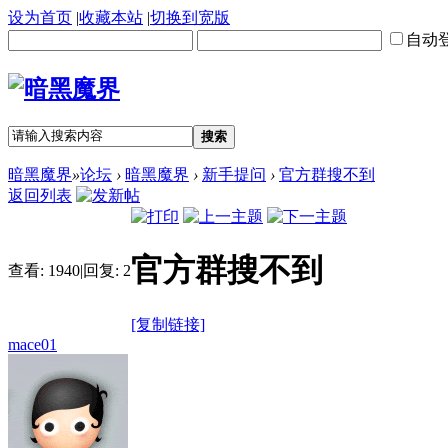
设为首页
|
收藏本站
|
切换到宽版
自动
搜索
暗黑魔界
»
论坛
›
暗黑魔界
›
新手提问
›
官方群搜不到
返回列表
官方群搜不到
查看:
1940
|
回复:
2
[复制链接]
mace01