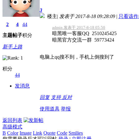
3
楼主
|
发表于 2017-8-18 09:28:09
|
只看该作
2
4
44
admin 发表于 2017-8-18 05:50
暗黑唯一客服QQ 2510245425
主题
帖子
积分
暗黑官方交流一群 59773424
新手上路
电脑上qq搜不到，手机上倒搜到了
积分
44
发消息
回复
支持
反对
使用道具
举报
返回列表
高级模式
B
Color
Image
Link
Quote
Code
Smilies
您需要登录后才可以回帖
登录
|
立即注册