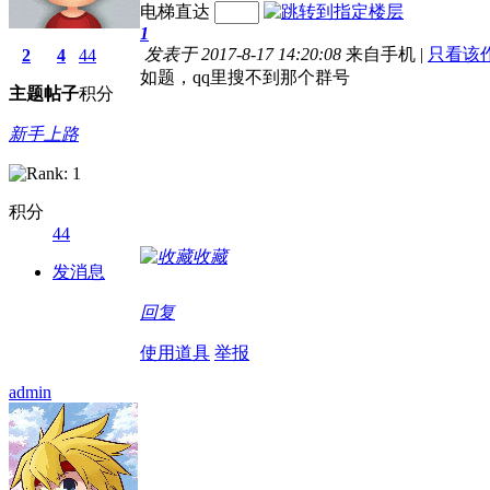
电梯直达
1
发表于 2017-8-17 14:20:08
来自手机
|
只看该
2
4
44
如题，qq里搜不到那个群号
主题
帖子
积分
新手上路
积分
44
收藏
发消息
回复
使用道具
举报
admin