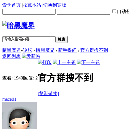
设为首页
|
收藏本站
|
切换到宽版
自动
搜索
暗黑魔界
»
论坛
›
暗黑魔界
›
新手提问
›
官方群搜不到
返回列表
官方群搜不到
查看:
1940
|
回复:
2
[复制链接]
mace01