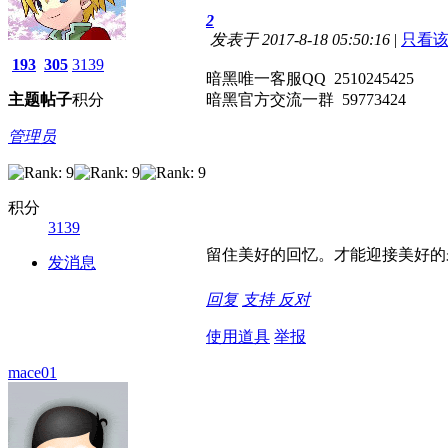
2
发表于 2017-8-18 05:50:16
|
只看
193
305
3139
暗黑唯一客服QQ 2510245425
主题
帖子
积分
暗黑官方交流一群 59773424
管理员
积分
3139
留住美好的回忆。才能迎接美好的
发消息
回复
支持
反对
使用道具
举报
mace01