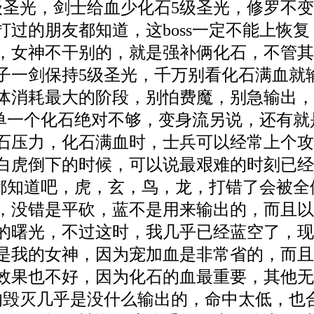
级圣光，剑士给血少化石5级圣光，修罗不
打过的朋友都知道，这boss一定不能上恢
，女神不干别的，就是强补俩化石，不管
子一剑保持5级圣光，千万别看化石满血就
体消耗最大的阶段，别怕费魔，别急输出，
，就单一个化石绝对不够，变身流另说，还有
石压力，化石满血时，士兵可以经常上个攻击
白虎倒下的时候，可以说最艰难的时刻已经过
大家都知道吧，虎，玄，鸟，龙，打错了会被
，没错是平砍，蓝不是用来输出的，而且以
的曙光，不过这时，我几乎已经蓝空了，
是我的女神，因为宠加血是非常省的，而且
效果也不好，因为化石的血最重要，其他无
的毁灭几乎是没什么输出的，命中太低，也