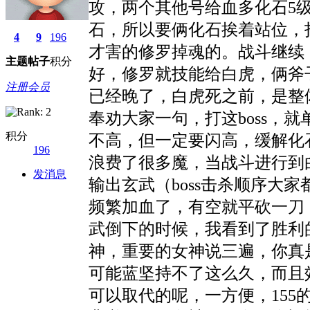
攻，两个其他号给血多化石5
石，所以要俩化石挨着站位，
4
9
196
才害的修罗掉魂的。战斗继续
主题
帖子
积分
好，修罗就技能给白虎，俩斧
注册会员
已经晚了，白虎死之前，是整
奉劝大家一句，打这boss
积分
不高，但一定要闪高，缓解化
196
浪费了很多魔，当战斗进行到
发消息
输出玄武（boss击杀顺序
频繁加血了，有空就平砍一刀
武倒下的时候，我看到了胜利
神，重要的女神说三遍，你真
可能蓝坚持不了这么久，而且
可以取代的呢，一方便，155