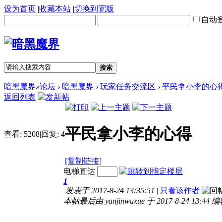
设为首页
|
收藏本站
|
切换到宽版
自动
搜索
暗黑魔界
»
论坛
›
暗黑魔界
›
玩家任务交流区
›
平民拿小李的心
返回列表
平民拿小李的心得
查看:
5208
|
回复:
4
[复制链接]
电梯直达
1
发表于 2017-8-24 13:35:51
|
只看该作者
本帖最后由 yanjinwuxue 于 2017-8-24 13:44 