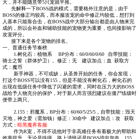
大，并不能随意带5只宠就平推。
先解释一下BOSS战的模式，需要格外注意的是，由于
BOSS的修正均较高，而本服攻宠的命中修正均较低，想打到
人基本只能靠合击，在BOSS战中大部分输出都是由人物来完
成的，所以会补血和辅助技能的宠物更为重要，也间接影响了
攻宠评分。
接下来是各个宠物的排名。
一、普通任务节奏榜
1.树化石：植物系 BP分布：60/0/60/0/60 自带技能：
骑士之誓（群体护卫）。修正：无 建议加点：血 获取方
式：魔币
新手神器，不可或缺，从圣兽开始的任务，你会发现，
打这个BOSS可以没有155，但是不能没有树化石，树化石的
出现在低级任务中降低了闪避的需求，同时在压力大的BOSS
战给予人物充分的保护，对于新人而言强烈建议在僵尸练级时
便带上两只。
2.155：邪魔系，BP分布：60/60/5/25/5，自带技能：毁天
灭地，神之爱（需加钱）修正：30命中 建议加点：攻 获取
方式：
暗黑魔界客服
作为R宠，不得不说他对于非高难任务有着极大的帮助和
效率提升，无论是练级，路上清怪还是BOSS战中加血，155