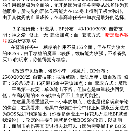
的作用都是极为全面的，尤其是因为做任务需要从战斧转为其
他职业，所丧失的群体伤害能力在155身上得到了极大弥补。
由于其优秀的血量成长，在非高难任务中加攻是最好的选择。
3.多拉姆糖：邪魔系，BP分布：43/10/10/30/20 自带技
能：神之爱 修正：无 建议加点：血 获取方式：
暗黑魔界客
服
或向玩家购买
在普通任务中，糖糖的作用不及155全面，但在压力较大
的BOSS，由于糖糖的魔量比较多，续航能力较强，不准备购
买155的玩家，你值得拥有糖糖。
4.改造李贝留斯，俗称小李，邪魔系，BP分布：
25/60/20/20/25 自带技能：戒骄戒躁，魔法反弹，吸血攻击 修
正：5必杀5反击 15闪避15命中建议加点：血 获取方式：魔币
平民第一攻宠，单体输出不俗，但缺点是血量较少回复
低，在高闪避的BOSS战中有回不上血的可能性。
在这里我着重提及一下小李的加点，这也是很多玩家争论
的焦点，在我看来，暗黑中宠物由于命中修正问题永远无法成
为BOSS战中稳定输出（你要是像魔王一样花几万块吃BP就当
我没说），攻宠的主要作用就是分散BOSS的攻击，以及崩
击，而崩击的伤害其实过得去就可以（因为需要崩击的BOSS