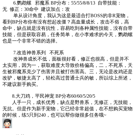
6.鹦鹉螺 邪魔系 BP分布：55/55/8/8/13 自带技能：
无 修正：30命中 建议加点：攻
单从设计角度，我认为这是最适合打BOSS的非R宠物，
看到BP分布你有没有想起改僵？高血量成长，攻击不俗，高
命中，缺点就是没有抗性，容易吃到各种属性技能，没有自带
技能，但是获取容易，任务简单，在小李难求的今天，鹦鹉螺
也是一个非常不错的选择。
7.改造神兽系列 不死系
改神兽成长不低，面板很好看，修正也很高，但是并不
太实用，因为一，获取难度大导致价格偏高，二，不死系，天
生被邪魔系克少了伤害并且被打伤害高。三，无论是改鸡还是
改驴，敏捷太高了，轻松高过普通士兵的敏，所以综上所述，
不建议新手购买。
8.大刀鸡，平民神宠 BP分布60/60/5/20/5
人手一只，成长优秀，缺点是野兽系，无修正，无技能，
无抗。但是作为新手宠物，它已经非常超值，在不想购买宠物
的时候，练5只到240，也可以帮你做很多任务哦~