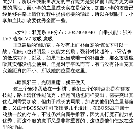
太少），所以在我眼里攻宠的生存能力是要比输出能力更为重
要的属性，而小李的血量成长实在是偏低，加血小李的攻击已
经足够在路上清怪过程中提供必要的输出，所以在我眼里，小
李加血比加攻要优秀全面一些。
5.女神：邪魔系 BP分布：30/5/30/30/40 自带技能：强补
LV7 洁净LV7 攻吸 魔吸
非R最后的辅助宠，在没有上面补血宠的情况下可以一
战，但缺点也很明显：技能太劣质，强补对比超补，7级洁净
的低成功率，以及，如果把她当成唯一的补血宠，那么攻吸魔
吸其实都没机会使用。但是对于平民而言，有与没有补血宠其
实差距真的不小。所以她的位置在这里。
5.暗黑邪王，光明里庸，狮王傲天
这三个宠物我放在一起讲，他们三个的特点都是有群攻
技能，路上清怪性能优秀，但是问题也同样突出，需要突出其
优点则需要加攻，但由于成长的局限，加攻的他们的血量都偏
低，又由于BOSS战中群攻技能几乎没用，在BOSS战中属于
鸡肋一般的存在，不过仍然向新手推荐，因为其打魔石能力的
优秀，而这个服的魔币又是非常重要的，这也是他们仨放在这
里的理由。