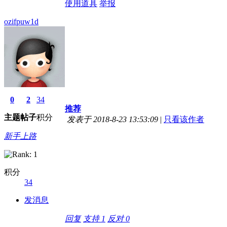
使用道具
举报
ozifpuw1d
0
2
34
推荐
主题
帖子
积分
发表于 2018-8-23 13:53:09
|
只看该作者
新手上路
积分
34
发消息
回复
支持
1
反对
0