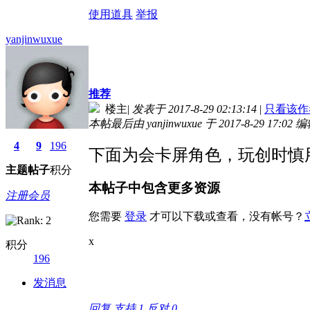
使用道具
举报
yanjinwuxue
推荐
楼主
|
发表于 2017-8-29 02:13:14
|
只看该作
本帖最后由 yanjinwuxue 于 2017-8-29 17:02 
4
9
196
下面为会卡屏角色，玩创时慎
主题
帖子
积分
本帖子中包含更多资源
注册会员
您需要
登录
才可以下载或查看，没有帐号？
x
积分
196
发消息
回复
支持
1
反对
0