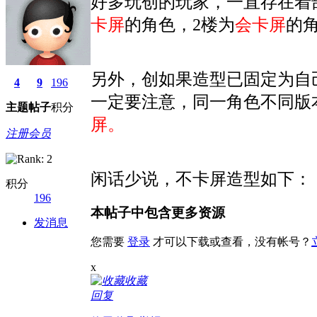
好多玩创的玩家，一直存在着
卡屏
的角色，2楼为
会卡屏
的
另外，创如果造型已固定为自
4
9
196
一定要注意，同一角色不同版
主题
帖子
积分
屏。
注册会员
闲话少说，不卡屏造型如下：
积分
196
本帖子中包含更多资源
发消息
您需要
登录
才可以下载或查看，没有帐号？
x
收藏
回复