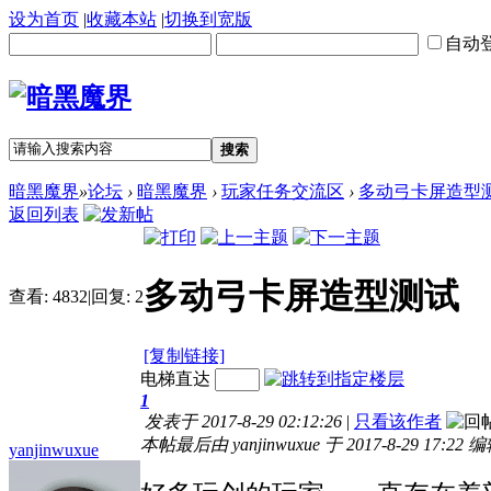
设为首页
|
收藏本站
|
切换到宽版
自动
搜索
暗黑魔界
»
论坛
›
暗黑魔界
›
玩家任务交流区
›
多动弓卡屏造型
返回列表
多动弓卡屏造型测试
查看:
4832
|
回复:
2
[复制链接]
电梯直达
1
发表于 2017-8-29 02:12:26
|
只看该作者
本帖最后由 yanjinwuxue 于 2017-8-29 17:22 
yanjinwuxue