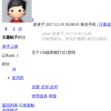
5
发表于 2017-12-19 20:08:05
来自手机
|
只看该
0
2
30
admin 发表于 2017-8-30 14:46
主题
帖子
积分
只能用积分，你去打极限1就可以刷到，
新手上路
五个150战斧能打过1层吗
积分
30
发消息
回复
支持
反对
使用道具
举报
返回列表
高级模式