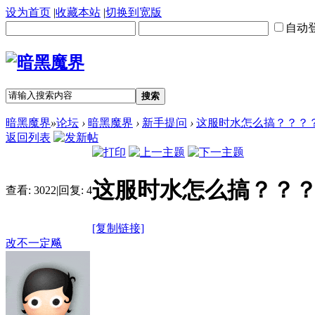
设为首页
|
收藏本站
|
切换到宽版
自动
搜索
暗黑魔界
»
论坛
›
暗黑魔界
›
新手提问
›
这服时水怎么搞？？？
返回列表
这服时水怎么搞？？
查看:
3022
|
回复:
4
[复制链接]
改不一定飚