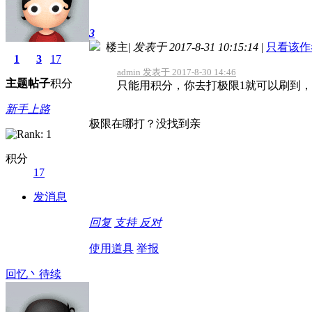
3
楼主
|
发表于 2017-8-31 10:15:14
|
只看该作
1
3
17
admin 发表于 2017-8-30 14:46
主题
帖子
积分
只能用积分，你去打极限1就可以刷到，
新手上路
极限在哪打？没找到亲
积分
17
发消息
回复
支持
反对
使用道具
举报
回忆丶待续