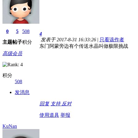
0
5
508
4
发表于 2017-8-31 16:33:26
|
只看该作者
主题
帖子
积分
东门阿蒙旁边有个传送水晶叫做极限挑战
高级会员
积分
508
发消息
回复
支持
反对
使用道具
举报
KuNan