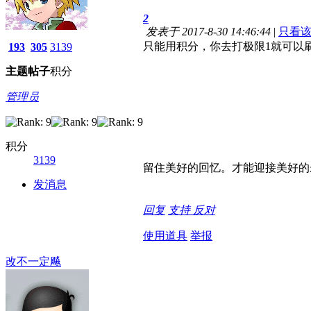
2
发表于 2017-8-30 14:46:44
|
只看
只能用积分，你去打极限1就可以刷
193
305
3139
主题
帖子
积分
管理员
积分
3139
留住美好的回忆。才能迎接美好的
发消息
回复
支持
反对
使用道具
举报
改不一定飚