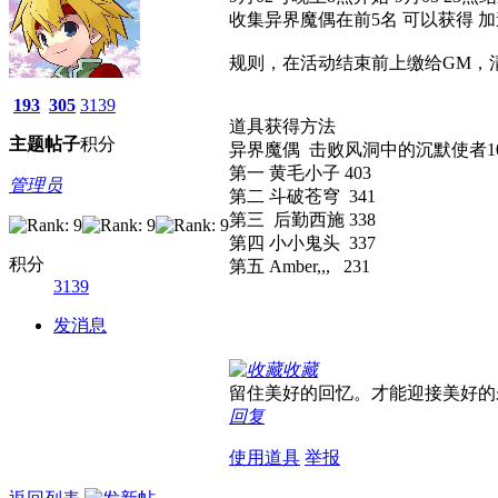
收集异界魔偶在前5名 可以获得
规则，在活动结束前上缴给GM，
193
305
3139
道具获得方法
主题
帖子
积分
异界魔偶 击败风洞中的沉默使者1
第一 黄毛小子 403
管理员
第二 斗破苍穹 341
第三 后勤西施 338
第四 小小鬼头 337
积分
第五 Amber,,, 231
3139
发消息
收藏
留住美好的回忆。才能迎接美好的
回复
使用道具
举报