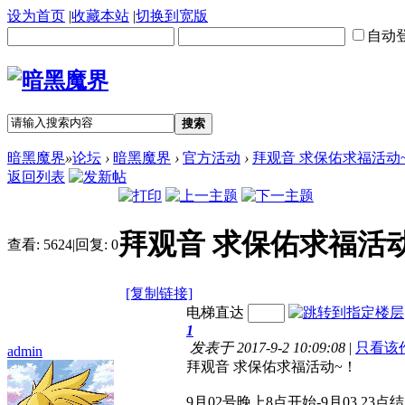
设为首页
|
收藏本站
|
切换到宽版
自动
搜索
暗黑魔界
»
论坛
›
暗黑魔界
›
官方活动
›
拜观音 求保佑求福活动
返回列表
拜观音 求保佑求福活
查看:
5624
|
回复:
0
[复制链接]
电梯直达
1
发表于 2017-9-2 10:09:08
|
只看该
admin
拜观音 求保佑求福活动~！
9月02号晚上8点开始-9月03 23点