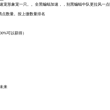
 加速宠形象宠一只。。全黑蝙蝠加速，，别黑蝙蝠中队更拉风一点
清点数量。按上缴数量排名
00%可以获得）
未来