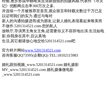
经验,逐步形成华丽唯美且清新脱俗的拍摄风格.代表作《寻夫
记》优酷网点击率360万次之多,
并连续一个月被推荐至首页,观众留言和转载次数过千万已足
以证明我们的实力.通过与每对
新人的沟通拍摄进而成为朋友,让新人婚礼表现看起来唯美而
不做作.5201314521.com-您的私人
放映厅,导演男主角女主角,还需要你义不容辞地出演.生活如电
影,你我身在其中,且认真地
生活,其它都请放心地交给5201314521.com吧
官方样片网站
www.5201314521.com
咨询客服QQ73595(企鹅QQ) TEL:18102115983
婚礼跟拍视频_www.5201314521.com 婚礼摄影
MV_www.5201314521.com 婚礼摄像微电影
_www.5201314521.com