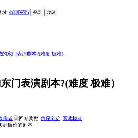
登录
找回密码
登录
注册
的东门表演剧本?(难度 极难）
东门表演剧本?(难度 极难）
该作者
|
倒序浏览
|
阅读模式
W购买到廉价的剧本