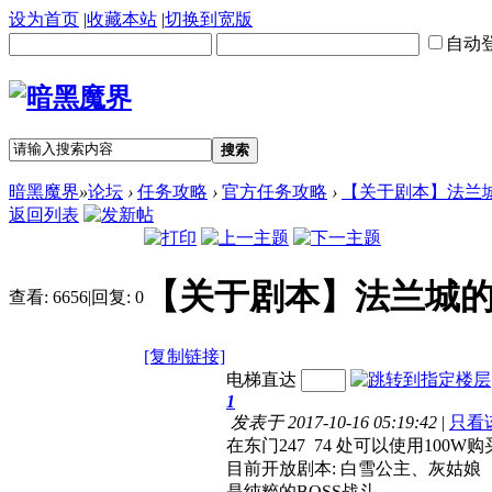
设为首页
|
收藏本站
|
切换到宽版
自动
搜索
暗黑魔界
»
论坛
›
任务攻略
›
官方任务攻略
›
【关于剧本】法兰城
返回列表
【关于剧本】法兰城的
查看:
6656
|
回复:
0
[复制链接]
电梯直达
1
发表于 2017-10-16 05:19:42
|
只看
在东门247 74 处可以使用100
目前开放剧本: 白雪公主、灰姑娘
是纯粹的BOSS战斗