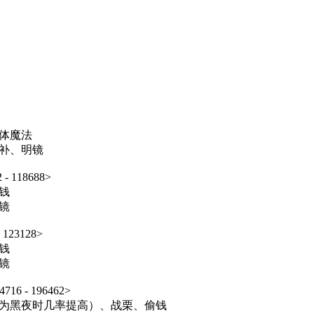
单体魔法
补、明镜
 118688>
钱
镜
23128>
钱
镜
 - 196462>
为黑夜时几率提高）、战栗、偷钱