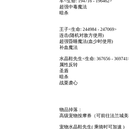
车<生命: 194716 - 196462>
超强中毒魔法
暗杀
王子<生命: 244984 - 247069>
连击(随机对敌方使用)
超强昏睡魔法(血少时使用)
补血魔法
水晶鞋先生<生命: 367656 - 369741
属性反转
圣盾
暗杀
战栗袭心
物品掉落：
高级宠物按摩券（可前往法兰城美
宠物水晶鞋先生( 乘骑时可加速 )