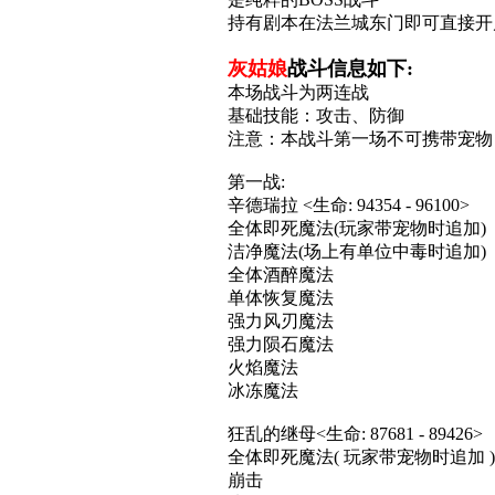
持有剧本在法兰城东门即可直接开
灰姑娘
战斗信息如下:
本场战斗为两连战
基础技能：攻击、防御
注意：本战斗第一场不可携带宠物
第一战:
辛德瑞拉 <生命: 94354 - 96100>
全体即死魔法(玩家带宠物时追加)
洁净魔法(场上有单位中毒时追加)
全体酒醉魔法
单体恢复魔法
强力风刃魔法
强力陨石魔法
火焰魔法
冰冻魔法
狂乱的继母<生命: 87681 - 89426>
全体即死魔法( 玩家带宠物时追加 )
崩击