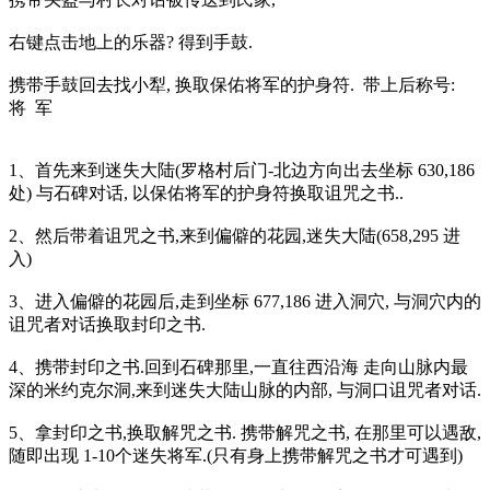
右键点击地上的乐器? 得到手鼓.
携带手鼓回去找小犁, 换取保佑将军的护身符. 带上后称号:
将 军
1、首先来到迷失大陆(罗格村后门-北边方向出去坐标 630,186
处) 与石碑对话, 以保佑将军的护身符换取诅咒之书..
2、然后带着诅咒之书,来到偏僻的花园,迷失大陆(658,295 进
入)
3、进入偏僻的花园后,走到坐标 677,186 进入洞穴, 与洞穴内的
诅咒者对话换取封印之书.
4、携带封印之书.回到石碑那里,一直往西沿海 走向山脉内最
深的米约克尔洞,来到迷失大陆山脉的内部, 与洞口诅咒者对话.
5、拿封印之书,换取解咒之书. 携带解咒之书, 在那里可以遇敌,
随即出现 1-10个迷失将军.(只有身上携带解咒之书才可遇到)