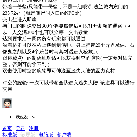
启路口,自己准备20个就好了）
带着一份盐(只能带一份盐，不是一组哦)到法兰城内东门的
235 72处（就是僵尸洞入口的NPC处）
交出盐进入断崖
与门口的阿殊交出300个异界魔偶后可以打开断桥的通路（可
以一人交满300个也可以众筹，交出数量
达到要求后一周内所有玩家都可以通过）
沿着桥走可以在桥上遇到制偶师。身上携带20个异界魔偶、石
像鬼之颅以及4个乐普时与其对话进入秘藏点
跟迷藏点中的制偶师对话可以获得时空的腕轮( 一定要对话完
整，否则可能拿不到 )
双击使用时空的腕轮即可传送至迷失大陆的亚力克村
时空的腕轮: 一次可以带领全队进入迷失大陆 该道具可以进行
交易
首页
|
登录
|
注册
标准版
|
触屏版
|
电脑版
|
客户端