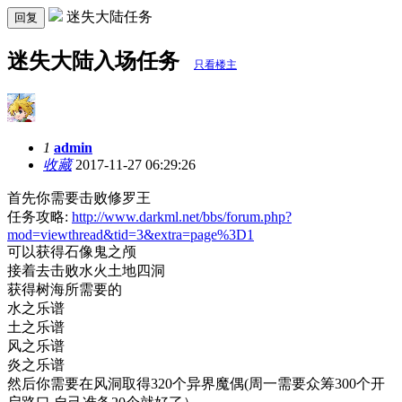
迷失大陆任务
回复
迷失大陆入场任务
只看楼主
1
admin
收藏
2017-11-27 06:29:26
首先你需要击败修罗王
任务攻略:
http://www.darkml.net/bbs/forum.php?
mod=viewthread&tid=3&extra=page%3D1
可以获得石像鬼之颅
接着去击败水火土地四洞
获得树海所需要的
水之乐谱
土之乐谱
风之乐谱
炎之乐谱
然后你需要在风洞取得320个异界魔偶(周一需要众筹300个开