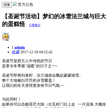
官方公告
回复
【圣诞节活动】梦幻的冰雪法兰城与巨大
的蛋糕怪
只看楼主
1
admin
收藏
2017-12-18 04:52:42
圣诞节是西方人中传统的节日
是寒冷冬季最"温暖"的日子之一~
圣诞节即将到来时，法兰城就会飘起蒙蒙细雪。
整个大地被白茫茫的冰雪覆盖！
让我们的冬天变得更加有节日气氛~~
与此同时！
如果你可以击败苍茫大陆（出瓦村门往上走 一片花海 大概坐