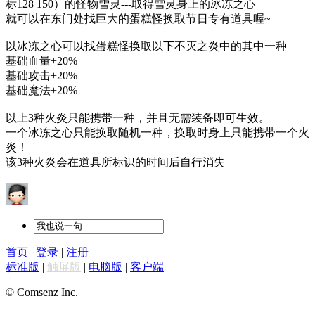
标128 150）的怪物雪灵---取得雪灵身上的冰冻之心
就可以在东门处找巨大的蛋糕怪换取节日专有道具喔~
以冰冻之心可以找蛋糕怪换取以下不灭之炎中的其中一种
基础血量+20%
基础攻击+20%
基础魔法+20%
以上3种火炎只能携带一种，并且无需装备即可生效。
一个冰冻之心只能换取随机一种，换取时身上只能携带一个火
炎！
该3种火炎会在道具所标识的时间后自行消失
首页
|
登录
|
注册
标准版
|
触屏版
|
电脑版
|
客户端
© Comsenz Inc.