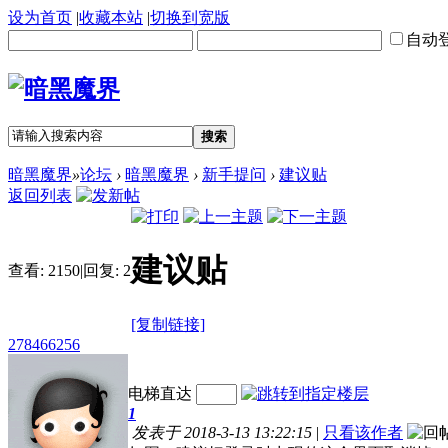
设为首页
|
收藏本站
|
切换到宽版
自动
搜索
暗黑魔界
»
论坛
›
暗黑魔界
›
新手提问
›
建议贴
返回列表
建议贴
查看:
2150
|
回复:
2
[复制链接]
278466256
电梯直达
1
发表于 2018-3-13 13:22:15
|
只看该作者