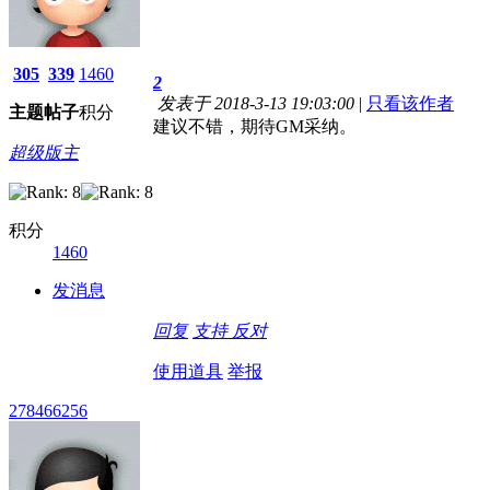
305
339
1460
2
发表于 2018-3-13 19:03:00
|
只看该作者
主题
帖子
积分
建议不错，期待GM采纳。
超级版主
积分
1460
发消息
回复
支持
反对
使用道具
举报
278466256