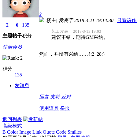
3
楼主
|
发表于 2018-3-21 19:14:30
|
只看该作
2
6
135
苦工 发表于 2018-3-13 19:03
主题
帖子
积分
建议不错，期待GM采纳。
注册会员
然而，并没有采纳……{:2_28:}
积分
135
发消息
回复
支持
反对
使用道具
举报
返回列表
高级模式
B
Color
Image
Link
Quote
Code
Smilies