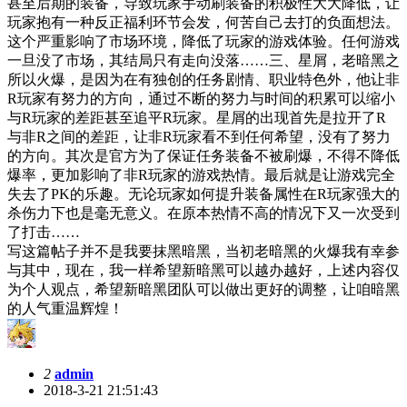
甚至后期的装备，导致玩家手动刷装备的积极性大大降低，让
玩家抱有一种反正福利环节会发，何苦自己去打的负面想法。
这个严重影响了市场环境，降低了玩家的游戏体验。任何游戏
一旦没了市场，其结局只有走向没落……三、星屑，老暗黑之
所以火爆，是因为在有独创的任务剧情、职业特色外，他让非
R玩家有努力的方向，通过不断的努力与时间的积累可以缩小
与R玩家的差距甚至追平R玩家。星屑的出现首先是拉开了R
与非R之间的差距，让非R玩家看不到任何希望，没有了努力
的方向。其次是官方为了保证任务装备不被刷爆，不得不降低
爆率，更加影响了非R玩家的游戏热情。最后就是让游戏完全
失去了PK的乐趣。无论玩家如何提升装备属性在R玩家强大的
杀伤力下也是毫无意义。在原本热情不高的情况下又一次受到
了打击……
写这篇帖子并不是我要抹黑暗黑，当初老暗黑的火爆我有幸参
与其中，现在，我一样希望新暗黑可以越办越好，上述内容仅
为个人观点，希望新暗黑团队可以做出更好的调整，让咱暗黑
的人气重温辉煌！
2
admin
2018-3-21 21:51:43