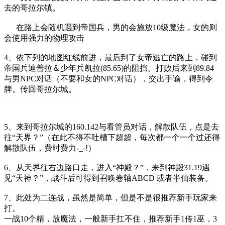
去的哥拉尔镇。
在路上会随机遇到帝国兵，男的会施放10级魔法，女的则
会使用强力的物理攻击
4、依下列的地图红线前进，最后到了女帝逃亡的路上，碰到
帝国兵迪普拉＆少年兵凯拉(85.65)的阻挡。打败后来到89.84
与男NPC对话（不要和女的NPC对话），交出手谕，得到令
牌。传回哥拉尔城。
5、来到哥拉尔城的160.142与看管员对话，解散队伍，点是去
往“天界？”（在此不得不吐槽下超超，每次都一个一个过还得
解散队伍，费时费力-_-!）
6、从天界往右边路口走，进入“神殿？”，来到神殿31.19遇
见“天神？”，战斗后可得到召唤卷轴ABCD 或者半仙装备。
7、此处为二连战，虽然是简单，但是不是很推荐新手玩家来
打。
一战10个精，放魔法，一般新手扛不住，推荐新手1传1巫，3