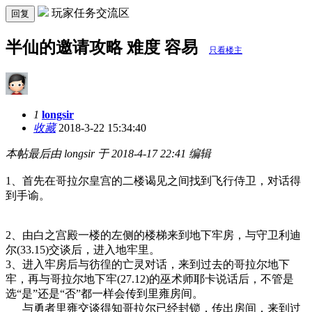
玩家任务交流区
回复
半仙的邀请攻略 难度 容易
只看楼主
1
longsir
收藏
2018-3-22 15:34:40
本帖最后由 longsir 于 2018-4-17 22:41 编辑
1、首先在哥拉尔皇宫的二楼谒见之间找到飞行侍卫，对话得
到手谕。
2、由白之宫殿一楼的左侧的楼梯来到地下牢房，与守卫利迪
尔(33.15)交谈后，进入地牢里。
3、进入牢房后与彷徨的亡灵对话，来到过去的哥拉尔地下
牢，再与哥拉尔地下牢(27.12)的巫术师耶卡说话后，不管是
选“是”还是“否”都一样会传到里雍房间。
与勇者里雍交谈得知哥拉尔已经封锁，传出房间，来到过