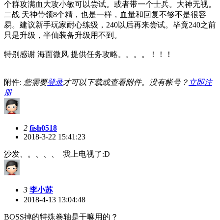
个群攻满血大攻小敏可以尝试。或者带一个士兵。大神无视。
二战 天神带领8个精，也是一样，血量和回复不够不是很容
易。建议新手玩家耐心练级，240以后再来尝试。毕竟240之前
只是升级，半仙装备升级用不到。
特别感谢 海面微风 提供任务攻略。。。。！！！
附件:
您需要
登录
才可以下载或查看附件。没有帐号？
立即注
册
2
fish0518
2018-3-22 15:41:23
沙发、。、、、 我上电视了:D
3
李小苏
2018-4-13 13:04:48
BOSS掉的特殊卷轴是干嘛用的？