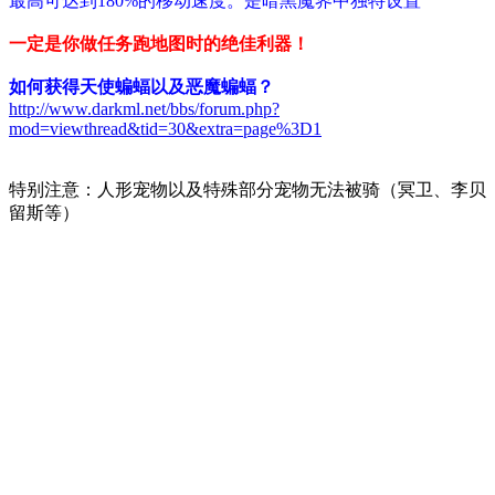
最高可达到180%的移动速度。
是暗黑魔界中独特设置
一定是你做任务跑地图时的绝佳利器！
如何获得天使蝙蝠以及恶魔蝙蝠？
http://www.darkml.net/bbs/forum.php?
mod=viewthread&tid=30&extra=page%3D1
特别注意：人形宠物以及特殊部分宠物无法被骑（冥卫、李贝
留斯等）