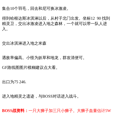
集合
10
个羽毛，回去和尼可换冰激凌。
得到哈根达斯冰淇淋以后，从村子北门出发。坐标
12 90
找到
精灵卫，交出冰激凌进入地之森林，一个就可以带一队人进
入。
交出冰淇淋进入地之米森
遇敌率偏高。小怪为妖草和地龙，群攻清便可。
GF路线图图片模糊建议点大看。
出口为75 246.
进入地精灵之遗迹，与BOSS对话进入战斗。
BOSS战资料：
一只大狮子加三只小狮子。大狮子血量估计5W