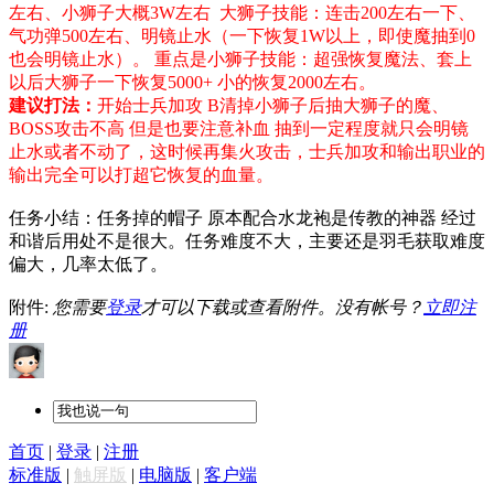
左右、小狮子大概3W左右 大狮子技能：连击200左右一下、
气功弹500左右、明镜止水（一下恢复1W以上，即使魔抽到0
也会明镜止水）。 重点是小狮子技能：超强恢复魔法、套上
以后大狮子一下恢复5000+ 小的恢复2000左右。
建议打法：
开始士兵加攻 B清掉小狮子后抽大狮子的魔、
BOSS攻击不高 但是也要注意补血 抽到一定程度就只会明镜
止水或者不动了，这时候再集火攻击，士兵加攻和输出职业的
输出完全可以打超它恢复的血量。
任务小结：任务掉的帽子 原本配合水龙袍是传教的神器 经过
和谐后用处不是很大。任务难度不大，主要还是羽毛获取难度
偏大，几率太低了。
附件:
您需要
登录
才可以下载或查看附件。没有帐号？
立即注
册
首页
|
登录
|
注册
标准版
|
触屏版
|
电脑版
|
客户端