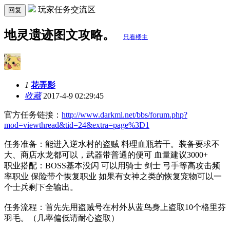
玩家任务交流区
回复
地灵遗迹图文攻略。
只看楼主
1
花弄影
收藏
2017-4-9 02:29:45
官方任务链接：
http://www.darkml.net/bbs/forum.php?
mod=viewthread&tid=24&extra=page%3D1
任务准备：能进入逆水村的盗贼 料理血瓶若干。装备要求不
大、商店水龙都可以，武器带普通的便可 血量建议3000+
职业搭配：BOSS基本没闪 可以用骑士 剑士 弓手等高攻击频
率职业 保险带个恢复职业 如果有女神之类的恢复宠物可以一
个士兵剩下全输出。
任务流程：首先先用盗贼号在村外从蓝鸟身上盗取10个格里芬
羽毛。（几率偏低请耐心盗取）