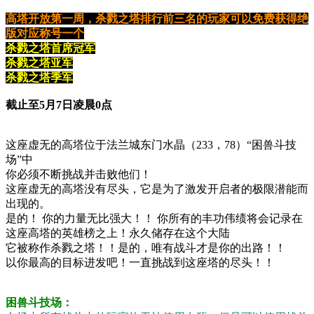
高塔开放第一周，杀戮之塔排行前三名的玩家可以免费获得绝
版对应称号一个
杀戮之塔首席冠军
杀戮之塔亚军
杀戮之塔季军
截止至5月7日凌晨0点
这座虚无的高塔位于法兰城东门水晶（233，78）“困兽斗技
场”中
你必须不断挑战并击败他们！
这座虚无的高塔没有尽头，它是为了激发开启者的极限潜能而
出现的。
是的！ 你的力量无比强大！！ 你所有的丰功伟绩将会记录在
这座高塔的英雄榜之上！永久储存在这个大陆
它被称作杀戮之塔！！是的，唯有战斗才是你的出路！！
以你最高的目标进发吧！一直挑战到这座塔的尽头！！
困兽斗技场：