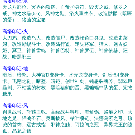
高塔印记·水
天龙八部枪、冥界的项链、血帝护身符、毁灭之戒、修罗之
戒、神之水晶(6:6)、风神之鞋、浴火重生衣、改造骷髅（暗医
的蛋）、猪菌的宝箱
高塔印记·火
大刀鸡、改造鸟人、改造僵尸、改造绿色口臭鬼、改造史莱
姆、改造蜥蜴斗士、改造陆行鲨、迷失将军、猎人、远古妖
姬、冥卫、神兽雷鸣、神兽巴特、神兽罗伍、神兽依赫、狂
战、暗黑邪王
高塔印记·地
暗盾、暗靴、大神官D变身卡、水壳龙变身卡、剑盾怪4变身
卡、飞翔之鞋、暗盔、暗铠、创世神剑、钝愚裂魂斧、翡翠巨
晶剑、不枯萎的树枝、黑暗猎豹的蛋、黑蝙蝠中队的蛋、宠物
糖果
高塔印记·风
创世战弓、轩辕血戟、高级战斗料理、海鲜锅、烙痕之印、大
地之足、轻鸣圣石、奥斯披风、枯叶项链、法娜乌索之弓、珍
藏的首饰、远古戒指、邪神之触、阿拉阁之冠、异界龙王的遗
孤、晶龙之镖