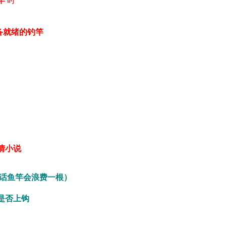
竿
时
备就绪的钓竿
情小说
话鱼竿会浪费一根）
是否上钩