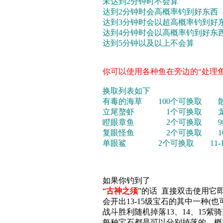
未达到2分钟时不会算
达到2分钟时会高概率钓到好东西
达到3分钟时会以超高概率钓到好
达到4分钟时会以高概率钓到好东
达到5分钟以及以上不会算
你可以使用各种鱼在旁边的“处理
换取列表如下
有毒的海草 100个可换取 散
立尾螯虾 1个可换取 龙涎香 
瞪眼章鱼 2个可换取 9级
复眼怪鱼 2个可换取 10
单眼鲨 2个可换取 11-1
如果你钓到了
“
古神之须
”的话 直接双击使用它
会开出13-15级宝石的其中一种(
战斗胜利随机掉落13、14、15紫
每种宝石都是可以分别掉落的。概