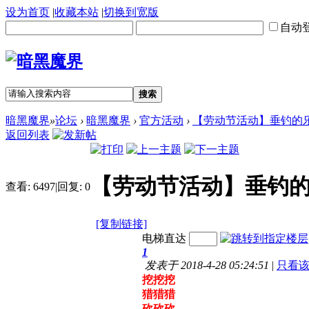
设为首页
|
收藏本站
|
切换到宽版
自动
搜索
暗黑魔界
»
论坛
›
暗黑魔界
›
官方活动
›
【劳动节活动】垂钓的
返回列表
【劳动节活动】垂钓
查看:
6497
|
回复:
0
[复制链接]
电梯直达
1
发表于 2018-4-28 05:24:51
|
只看
挖挖挖
猎猎猎
砍砍砍