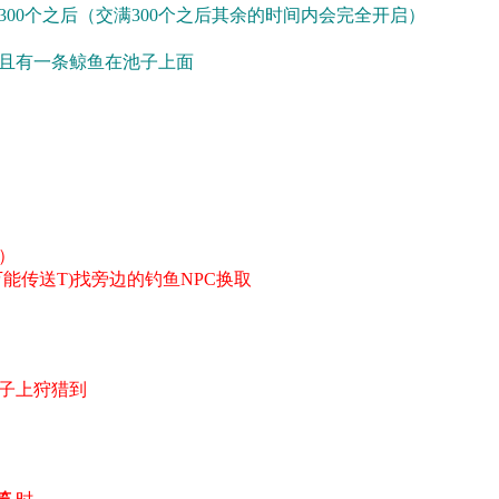
00个之后（交满300个之后其余的时间内会完全开启）
且有一条鲸鱼在池子上面
）
能传送T)找旁边的钓鱼NPC换取
子上狩猎到