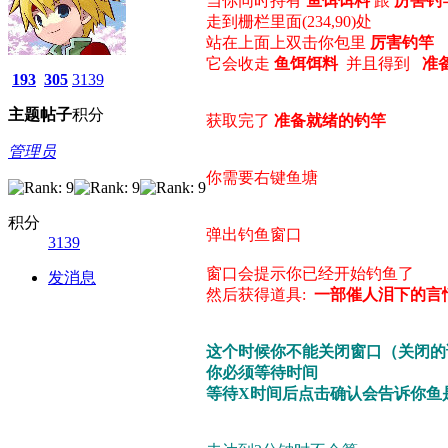
当你同时持有
鱼饵饵料
跟
厉害钓
走到栅栏里面(234,90)处
站在上面上双击你包里
厉害钓竿
它会收走
鱼饵饵料
并且得到
准
193
305
3139
主题
帖子
积分
获取完了
准备就绪的钓竿
管理员
你需要右键鱼塘
积分
弹出钓鱼窗口
3139
窗口会提示你已经开始钓鱼了
发消息
然后获得道具:
一部催人泪下的言
这个时候你不能关闭窗口（关闭的
你必须等待时间
等待X时间后点击确认会告诉你鱼