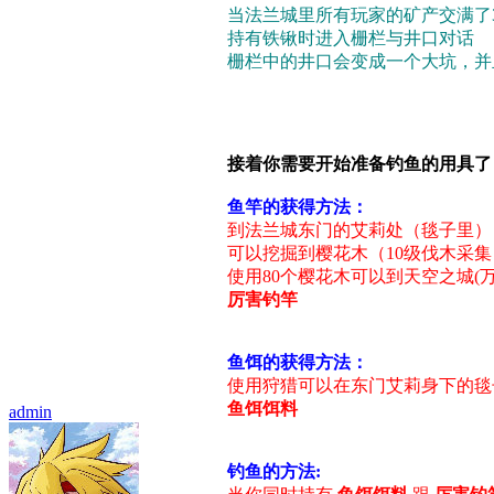
当法兰城里所有玩家的矿产交满了3
持有铁锹时进入栅栏与井口对话
栅栏中的井口会变成一个大坑，并
接着你需要开始准备钓鱼的用具了
鱼竿的获得方法：
到法兰城东门的艾莉处（毯子里）
可以挖掘到樱花木（10级伐木采集
使用80个樱花木可以到天空之城(万
厉害钓竿
鱼饵的获得方法：
使用狩猎可以在东门艾莉身下的毯
鱼饵饵料
admin
钓鱼的方法: