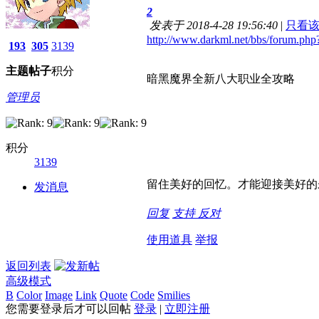
2
发表于 2018-4-28 19:56:40
|
只看
http://www.darkml.net/bbs/forum.p
193
305
3139
主题
帖子
积分
暗黑魔界全新八大职业全攻略
管理员
积分
3139
留住美好的回忆。才能迎接美好的
发消息
回复
支持
反对
使用道具
举报
返回列表
高级模式
B
Color
Image
Link
Quote
Code
Smilies
您需要登录后才可以回帖
登录
|
立即注册