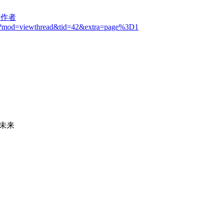
该作者
hp?mod=viewthread&tid=42&extra=page%3D1
未来