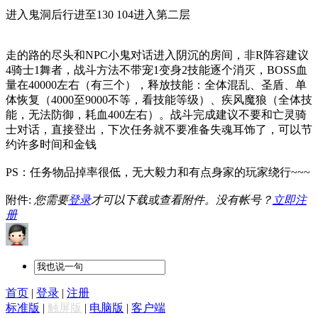
进入鬼洞后行进至130 104进入第二层
走的路的尽头和NPC小鬼对话进入阴沉的房间，非R阵容建议
4骑士1舞者，战斗方法不带宠1变身2技能逐个消灭，BOSS血
量在40000左右（有三个），释放技能：全体混乱、圣盾、单
体恢复（4000至9000不等，看技能等级）、疾风魔狼（全体技
能，无法防御，耗血400左右）。战斗完成建议不要和亡灵骑
士对话，直接登出，下次任务就不要准备失魂耳饰了，可以节
约许多时间和金钱
PS：任务物品掉率很低，无大毅力和有点身家的玩家绕行~~~
附件:
您需要
登录
才可以下载或查看附件。没有帐号？
立即注
册
首页
|
登录
|
注册
标准版
|
触屏版
|
电脑版
|
客户端