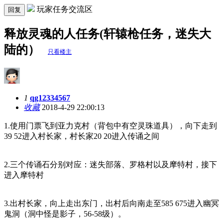
玩家任务交流区
回复
释放灵魂的人任务(轩辕枪任务，迷失大
陆的）
只看楼主
1
qg12334567
收藏
2018-4-29 22:00:13
1.使用门票飞到亚力克村（背包中有空灵珠道具），向下走到
39 52进入村长家，村长家20 20进入传诵之间
2.三个传诵石分别对应：迷失部落、罗格村以及摩特村，接下
进入摩特村
3.出村长家，向上走出东门，出村后向南走至585 675进入幽冥
鬼洞（洞中怪是影子，56-58级）。