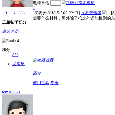
电梯直达
1
发表于 2018-5-1 02:00:13
|
只看该作者
3
7
833
需要什么材料，另外除了枪之外还能换别的东
主题
帖子
积分
高级会员
积分
833
收藏
发消息
回复
使用道具
举报
tom185621