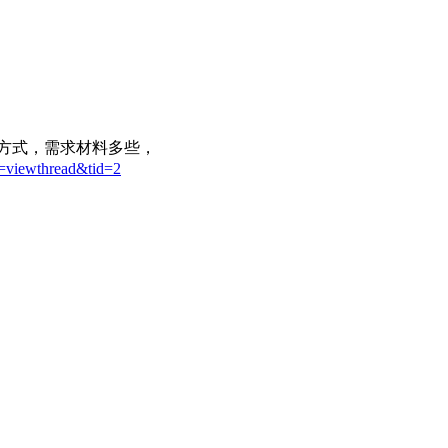
方式，需求材料多些，
d=viewthread&tid=2