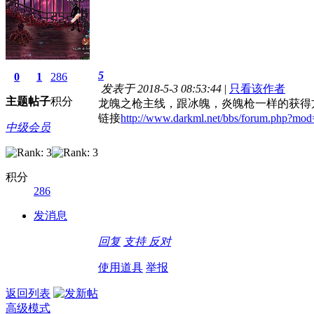
5
0
1
286
发表于 2018-5-3 08:53:44
|
只看该作者
主题
帖子
积分
龙魄之枪主线，跟冰魄，炎魄枪一样的获得
链接
http://www.darkml.net/bbs/forum.php?mo
中级会员
积分
286
发消息
回复
支持
反对
使用道具
举报
返回列表
高级模式