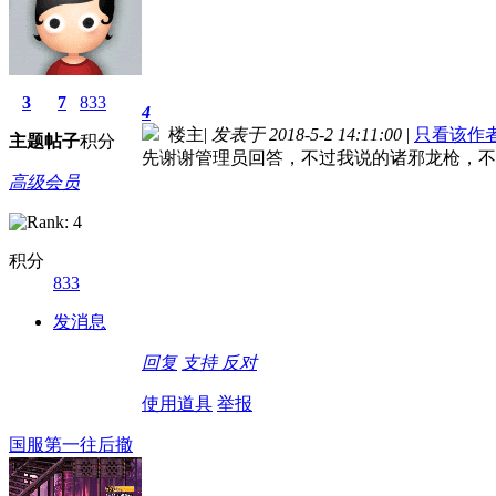
3
7
833
4
楼主
|
发表于 2018-5-2 14:11:00
|
只看该作
主题
帖子
积分
先谢谢管理员回答，不过我说的诸邪龙枪，不
高级会员
积分
833
发消息
回复
支持
反对
使用道具
举报
国服第一往后撤