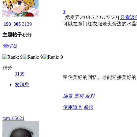
3
发表于 2018-5-2 11:47:20
|
只看该
可以在东门红衣服老头旁边的水晶
193
305
3139
主题
帖子
积分
管理员
积分
3139
留住美好的回忆。才能迎接美好的
发消息
回复
支持
反对
使用道具
举报
tom185621