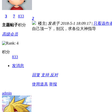
3
7
833
2
楼主
|
发表于 2018-5-1 18:09:17
|
只看该作
主题
帖子
积分
自己顶一下，别沉，求各位大神指导
高级会员
积分
833
发消息
回复
支持
反对
使用道具
举报
admin