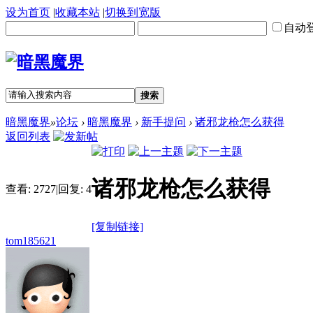
设为首页
|
收藏本站
|
切换到宽版
自动
搜索
暗黑魔界
»
论坛
›
暗黑魔界
›
新手提问
›
诸邪龙枪怎么获得
返回列表
诸邪龙枪怎么获得
查看:
2727
|
回复:
4
[复制链接]
tom185621