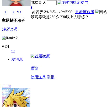
电梯直达
1
发表于 2018-5-1 19:45:33
|
只看该作者
1
2
93
最高等级是250么 230以上去哪练？
主题
帖子
积分
注册会员
积分
93
收藏
发消息
回复
使用道具
举报
admin