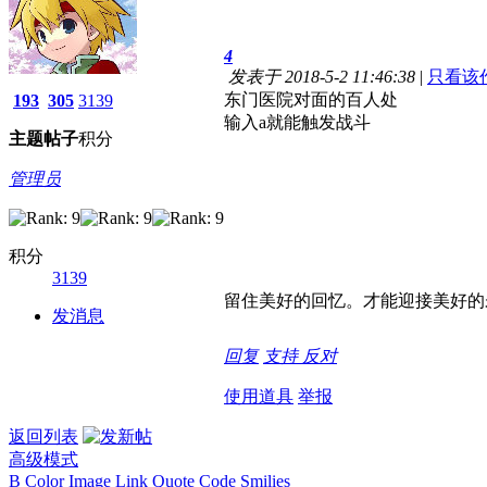
4
发表于 2018-5-2 11:46:38
|
只看该
东门医院对面的百人处
193
305
3139
输入a就能触发战斗
主题
帖子
积分
管理员
积分
3139
留住美好的回忆。才能迎接美好的
发消息
回复
支持
反对
使用道具
举报
返回列表
高级模式
B
Color
Image
Link
Quote
Code
Smilies