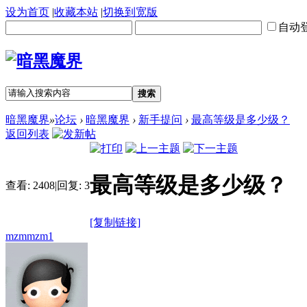
设为首页
|
收藏本站
|
切换到宽版
自动
搜索
暗黑魔界
»
论坛
›
暗黑魔界
›
新手提问
›
最高等级是多少级？
返回列表
最高等级是多少级？
查看:
2408
|
回复:
3
[复制链接]
mzmmzm1