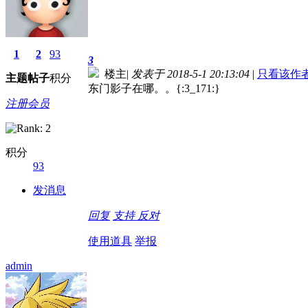
1
2
93
3
楼主
|
发表于 2018-5-1 20:13:04
|
只看该作
主题
帖子
积分
东门影子在哪。。{:3_171:}
注册会员
积分
93
发消息
回复
支持
反对
使用道具
举报
admin