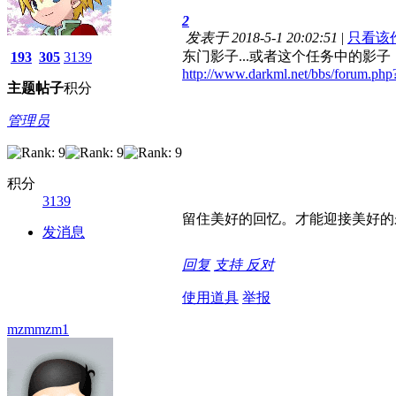
2
发表于 2018-5-1 20:02:51
|
只看该
东门影子...或者这个任务中的影子
193
305
3139
http://www.darkml.net/bbs/forum.
主题
帖子
积分
管理员
积分
3139
留住美好的回忆。才能迎接美好的
发消息
回复
支持
反对
使用道具
举报
mzmmzm1