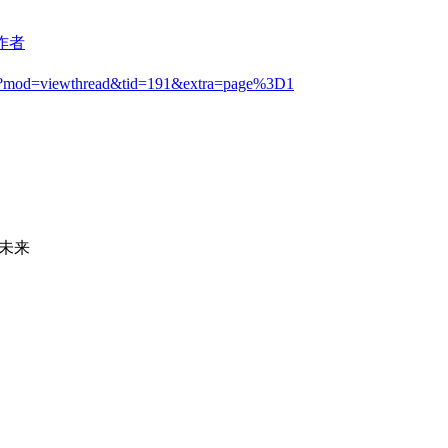
作者
php?mod=viewthread&tid=191&extra=page%3D1
未来