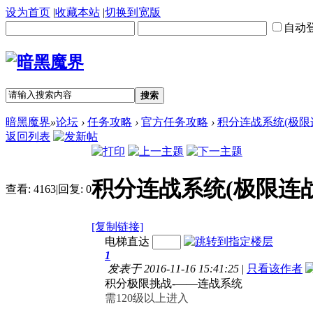
设为首页
|
收藏本站
|
切换到宽版
自动
搜索
暗黑魔界
»
论坛
›
任务攻略
›
官方任务攻略
›
积分连战系统(极
返回列表
积分连战系统(极限连
查看:
4163
|
回复:
0
[复制链接]
电梯直达
1
发表于 2016-11-16 15:41:25
|
只看该作者
积分极限挑战-——连战系统
需120级以上进入