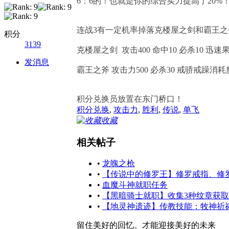
6：6的！也就是你的综合实力提高了20%！
连战3有一定机率掉落克楼屋之剑和霸王之
积分
3139
克楼屋之剑 攻击400 命中10 必杀10 迅
发消息
霸王之斧 攻击力500 必杀30 戒骄戒躁消耗
积分兑换员放置在东门桥口！
积分兑换
,
攻击力
,
胜利
,
传说
,
单飞
收藏
相关帖子
•
龙魄之枪
•
【传说中的修罗王】修罗戒指、修罗
•
血魔斗神就职任务
•
【黑暗骑士就职】收集3种纹章获取
•
【地灵神遗迹】传教技能：牧神祈祷
留住美好的回忆。才能迎接美好的未来