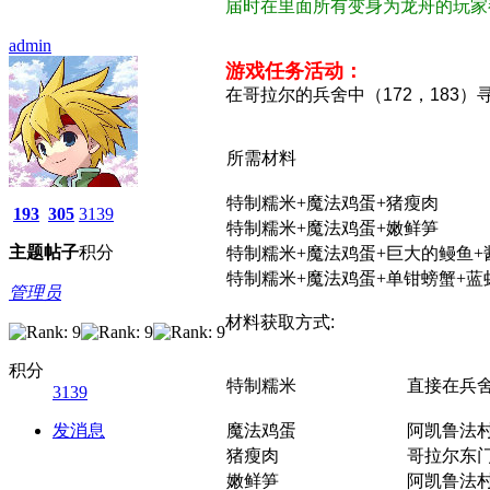
届时在里面所有变身为龙舟的玩家
admin
游戏任务活动：
在哥拉尔的兵舍中（172，183）
所需材料
特制糯米+魔法鸡蛋+猪瘦肉
193
305
3139
特制糯米+魔法鸡蛋+嫩鲜笋
主题
帖子
积分
特制糯米+魔法鸡蛋+巨大的鳗鱼+
特制糯米+魔法鸡蛋+单钳螃蟹+蓝
管理员
材料获取方式:
积分
特制糯米
直接在兵
3139
发消息
魔法鸡蛋
阿凯鲁法
猪瘦肉
哥拉尔东门
嫩鲜笋
阿凯鲁法村