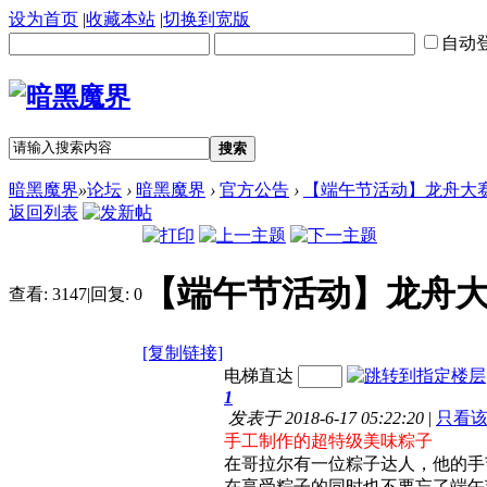
设为首页
|
收藏本站
|
切换到宽版
自动
搜索
暗黑魔界
»
论坛
›
暗黑魔界
›
官方公告
›
【端午节活动】龙舟大
返回列表
【端午节活动】龙舟
查看:
3147
|
回复:
0
[复制链接]
电梯直达
1
发表于 2018-6-17 05:22:20
|
只看
手工制作的超特级美味粽子
在哥拉尔有一位粽子达人，他的手
在享受粽子的同时也不要忘了端午节