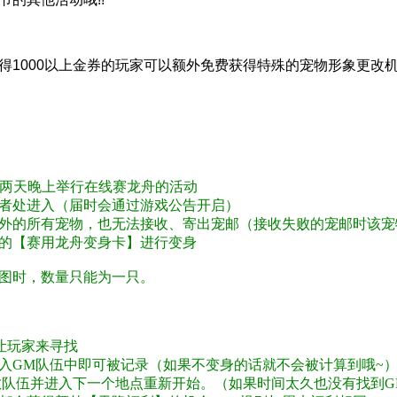
----------------------
得1000以上金券的玩家可以额外免费获得特殊的宠物形象更改
------------
日两天晚上举行在线赛龙舟的活动
者处进入（届时会通过游戏公告开启）
外的所有宠物，也无法接收、寄出宠邮（接收失败的宠邮时该宠
的【赛用龙舟变身卡】进行变身
图时，数量只能为一只。
我就稍微皮那么一下下。。。。
让玩家来寻找
入GM队伍中即可被记录（如果不变身的话就不会被计算到哦~
散队伍并进入下一个地点重新开始。（如果时间太久也没有找到G