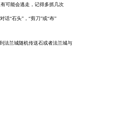
鳗鱼有可能会逃走，记得多抓几次
话“石头”，“剪刀”或“布”
到法兰城随机传送石或者法兰城与