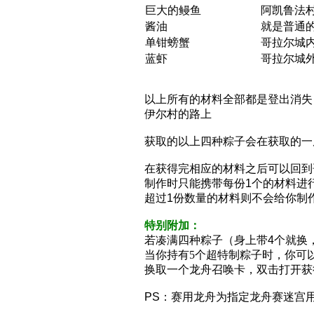
巨大的鳗鱼
阿凯鲁法村
酱油
就是普通
单钳螃蟹
哥拉尔城内
蓝虾
哥拉尔城外
以上所有的材料全部都是登出消失
伊尔村的路上
获取的以上四种粽子会在获取的一
在获得完相应的材料之后可以回到
制作时只能携带每份1个的材料进
超过1份数量的材料则不会给你制
特别附加：
若凑满四种粽子（身上带4个就换
当你持有5个超特制粽子时，你可
换取一个龙舟召唤卡，双击打开获
PS：赛用龙舟为指定龙舟赛迷宫