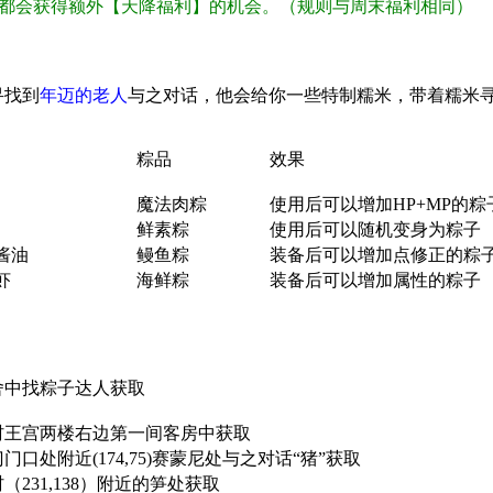
都会获得额外【天降福利】的机会。（规则与周末福利相同）
寻找到
年迈的老人
与之对话，他会给你一些特制糯米，带着糯米
粽品
效果
魔法肉粽
使用后可以增加HP+MP的粽子
鲜素粽
使用后可以随机变身为粽子
酱油
鳗鱼粽
装备后可以增加点修正的粽
虾
海鲜粽
装备后可以增加属性的粽子
舍中找粽子达人获取
村王宫两楼右边第一间客房中获取
门口处附近(174,75)赛蒙尼处与之对话“猪”获取
（231,138）附近的笋处获取