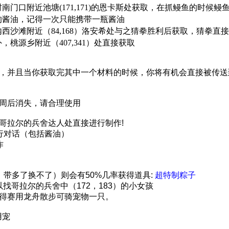
南门口附近池塘(171,171)的恩卡斯处获取，在抓鳗鱼的时候
的酱油，记得一次只能携带一瓶酱油
西沙滩附近（84,168）洛安希处与之猜拳胜利后获取，猜拳直接对
，桃源乡附近（407,341）处直接获取
，并且当你获取完其中一个材料的时候，你将有机会直接被传送
周后消失，请合理使用
哥拉尔的兵舍达人处直接进行制作!
行对话（包括酱油）
作
，带多了换不了）则会有50%几率获得道具:
超特制粽子
以找
哥拉尔的兵舍中（172，183）的小女孩
得赛用龙舟散步可骑宠物一只。
用宠