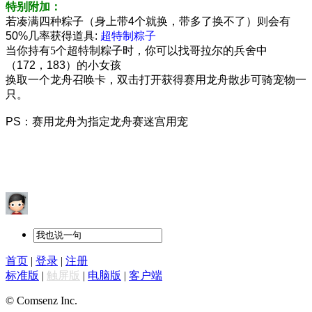
特别附加：
若凑满四种粽子（身上带4个就换，带多了换不了）则会有
50%几率获得道具:
超特制粽子
当你持有5个超特制粽子时，你可以找
哥拉尔的兵舍中
（172，183）的小女孩
换取一个龙舟召唤卡，双击打开获得赛用龙舟散步可骑宠物一
只。
PS：赛用龙舟为指定龙舟赛迷宫用宠
首页
|
登录
|
注册
标准版
|
触屏版
|
电脑版
|
客户端
© Comsenz Inc.