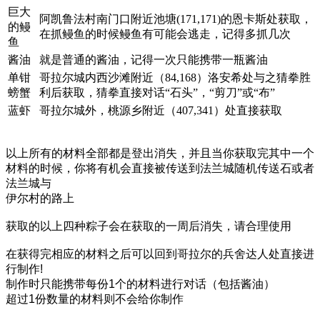
巨大
阿凯鲁法村南门口附近池塘(171,171)的恩卡斯处获取，
的鳗
在抓鳗鱼的时候鳗鱼有可能会逃走，记得多抓几次
鱼
酱油
就是普通的酱油，记得一次只能携带一瓶酱油
单钳
哥拉尔城内西沙滩附近（84,168）洛安希处与之猜拳胜
螃蟹
利后获取，猜拳直接对话“石头”，“剪刀”或“布”
蓝虾
哥拉尔城外，桃源乡附近（407,341）处直接获取
以上所有的材料全部都是登出消失，并且当你获取完其中一个
材料的时候，你将有机会直接被传送到法兰城随机传送石或者
法兰城与
伊尔村的路上
获取的以上四种粽子会在获取的一周后消失，请合理使用
在获得完相应的材料之后可以回到哥拉尔的兵舍达人处直接进
行制作!
制作时只能携带每份1个的材料进行对话（包括酱油）
超过1份数量的材料则不会给你制作