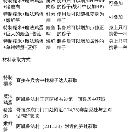
特制糯米+魔法鸡蛋
魔法
使用后可以增加HP+MP
可叠加
+猪瘦肉
肉粽
的粽子(战斗中仅加HP)
特制糯米+魔法鸡蛋
鲜素
使用后可以随机变身为
可叠加
+嫩鲜笋
粽
粽子
特制糯米+魔法鸡蛋
鳗鱼
装备后可以增加点修正
身上只可
+巨大的鳗鱼+酱油
粽
的粽子
携带一种
特制糯米+魔法鸡蛋
海鲜
装备后可以增加属性的
身上只可
+单钳螃蟹+蓝虾
粽
粽子
携带一种
材料获取方式:
特制
直接在兵舍中找粽子达人获取
糯米
魔法
阿凯鲁法村王宫两楼右边第一间客房中获取
鸡蛋
猪瘦
哥拉尔东门门口处附近(174,75)赛蒙尼处与之对
肉
话“猪”获取
嫩鲜
阿凯鲁法村（231,138）附近的笋处获取
笋