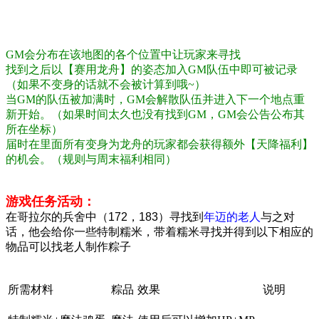
我觉得你们应该看不到这一行所以我就稍微皮那么一下
下。。。。
GM会分布在该地图的各个位置中让玩家来寻找
找到之后以【赛用龙舟】的姿态加入GM队伍中即可被记录
（如果不变身的话就不会被计算到哦~）
当GM的队伍被加满时，GM会解散队伍并进入下一个地点重
新开始。（如果时间太久也没有找到GM，GM会公告公布其
所在坐标）
届时在里面所有变身为龙舟的玩家都会获得额外【天降福利】
的机会。（规则与周末福利相同）
游戏任务活动：
在哥拉尔的兵舍中（172，183）寻找到
年迈的老人
与之对
话，他会给你一些特制糯米，带着糯米寻找并得到以下相应的
物品可以找老人制作粽子
所需材料
粽品
效果
说明