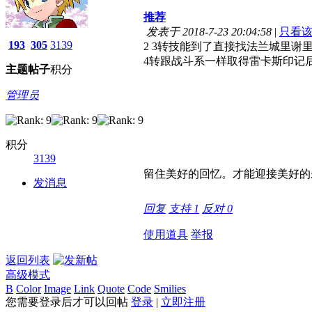
推荐
发表于 2018-7-23 20:04:58
|
只看
193
305
3139
2 3转技能到了直接找法兰城里谢
4转跟战斗系一样取得雷卡斯印记
主题
帖子
积分
管理员
积分
3139
留住美好的回忆。才能迎接美好的
发消息
回复
支持
1
反对
0
使用道具
举报
返回列表
高级模式
B
Color
Image
Link
Quote
Code
Smilies
您需要登录后才可以回帖
登录
|
立即注册