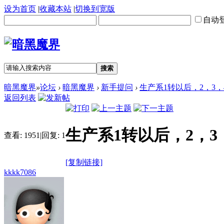
设为首页
|
收藏本站
|
切换到宽版
自动
搜索
暗黑魔界
»
论坛
›
暗黑魔界
›
新手提问
›
生产系1转以后，2，3
返回列表
生产系1转以后，2，3
查看:
1951
|
回复:
1
[复制链接]
kkkk7086