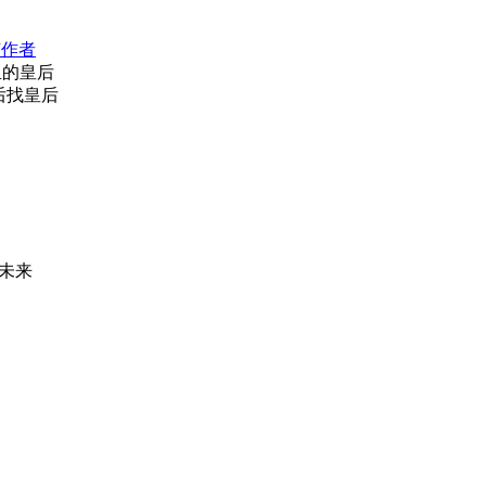
该作者
里的皇后
后找皇后
未来