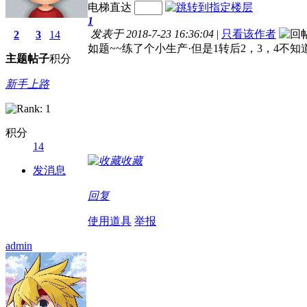
电梯直达
1
发表于 2018-7-23 16:36:04
|
只看该作者
2
3
14
如题~~练了个小生产·但是1转后2，3，4不
主题
帖子
积分
新手上路
积分
14
收藏
发消息
回复
使用道具
举报
admin