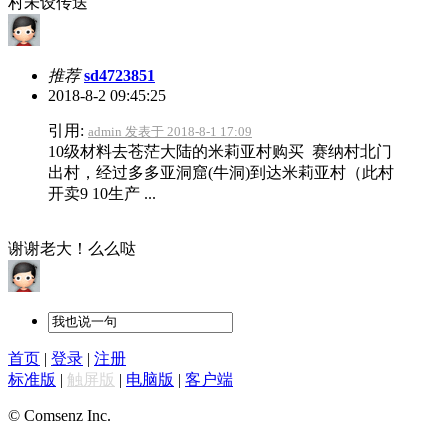
村未设传送
推荐
sd4723851
2018-8-2 09:45:25
引用:
admin 发表于 2018-8-1 17:09
10级材料去苍茫大陆的米莉亚村购买 赛纳村北门
出村，经过多多亚洞窟(牛洞)到达米莉亚村（此村
开卖9 10生产 ...
谢谢老大！么么哒
首页
|
登录
|
注册
标准版
|
触屏版
|
电脑版
|
客户端
© Comsenz Inc.