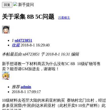
新手提问
回复
关于采集 8B 5C问题
只看楼主
1
sd4723851
收藏
2018-8-1 16:29:40
本帖最后由 sd4723851 于 2018-8-1 16:31 编辑
新手想请教一下材料商店为什么没有5C 8B 10级矿物等售
卖？能否请GM加进去，谢谢啦！
推荐
admin
2018-8-1 17:09:17
10级材料去苍茫大陆的米莉亚村购买 赛纳村北门出村，经过
多多亚洞窟(牛洞)到达米莉亚村（此村开卖9 10生产材料）此