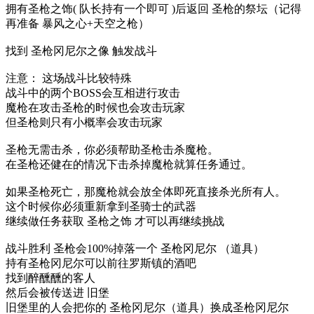
拥有圣枪之饰( 队长持有一个即可 )后返回 圣枪的祭坛（记得
再准备 暴风之心+天空之枪）
找到 圣枪冈尼尔之像 触发战斗
注意： 这场战斗比较特殊
战斗中的两个BOSS会互相进行攻击
魔枪在攻击圣枪的时候也会攻击玩家
但圣枪则只有小概率会攻击玩家
圣枪无需击杀，你必须帮助圣枪击杀魔枪。
在圣枪还健在的情况下击杀掉魔枪就算任务通过。
如果圣枪死亡，那魔枪就会放全体即死直接杀光所有人。
这个时候你必须重新拿到圣骑士的武器
继续做任务获取 圣枪之饰 才可以再继续挑战
战斗胜利 圣枪会100%掉落一个 圣枪冈尼尔 （道具）
持有圣枪冈尼尔可以前往罗斯镇的酒吧
找到醉醺醺的客人
然后会被传送进 旧堡
旧堡里的人会把你的 圣枪冈尼尔（道具）换成圣枪冈尼尔