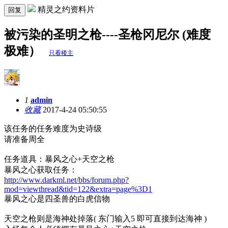
精灵之约资料片
回复
被污染的圣明之枪----圣枪冈尼尔 (难度
极难）
只看楼主
1
admin
收藏
2017-4-24 05:50:55
该任务的任务难度为史诗级
请准备周全
任务道具：暴风之心+天空之枪
暴风之心获取任务：
http://www.darkml.net/bbs/forum.php?
mod=viewthread&tid=122&extra=page%3D1
暴风之心是四圣兽的白虎信物
天空之枪则是海神处掉落( 东门输入5 即可直接到达海神 )