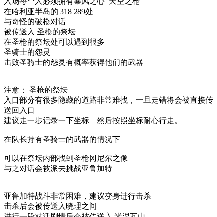
入场每个人必须拥有暴风之心+天空之枪
在哈利亚半岛的 318 289处
与奇怪的破枪对话
被传送入 圣枪的祭坛
在圣枪的祭坛处可以遇到很多
圣骑士的怨灵
击败圣骑士的怨灵有概率获得他们的武器
注意： 圣枪的祭坛
入口部分有很多隐藏的道路非常难找，一旦走错将会被直接传
送回入口
建议走一步记录一下坐标，然后按照坐标耐心行走。
在队长持有圣骑士的武器的情况下
可以在祭坛内部找到圣枪冈尼尔之像
与之对话会被派去挑战亚鲁加特
亚鲁加特战斗非常困难，建议变身进行击杀
击杀后会被传送入晓理之间
进行一段对话剧情后会被传送入 米涅瓦山