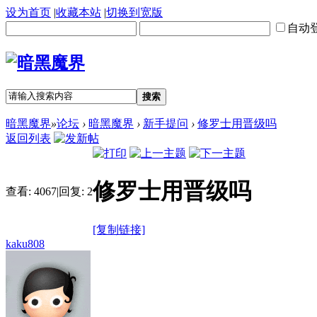
设为首页
|
收藏本站
|
切换到宽版
自动
搜索
暗黑魔界
»
论坛
›
暗黑魔界
›
新手提问
›
修罗士用晋级吗
返回列表
修罗士用晋级吗
查看:
4067
|
回复:
2
[复制链接]
kaku808