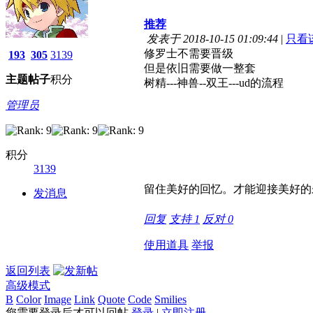
推荐
发表于 2018-10-15 01:09:44
|
只看
修罗士不需要晋级
193
305
3139
但是依旧需要做一整套
主题
帖子
积分
树精---神兽--双王---ud的流程
管理员
积分
3139
留住美好的回忆。才能迎接美好的
发消息
回复
支持
1
反对
0
使用道具
举报
返回列表
高级模式
B
Color
Image
Link
Quote
Code
Smilies
您需要登录后才可以回帖
登录
|
立即注册