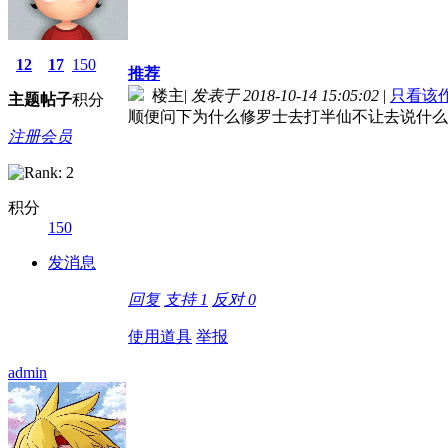
12
17
150
推荐
楼主
|
发表于 2018-10-14 15:05:02
|
只看该
主题
帖子
积分
顺便问下为什么修罗士去打半仙不让去说什么
注册会员
积分
150
发消息
回复
支持
1
反对
0
使用道具
举报
admin