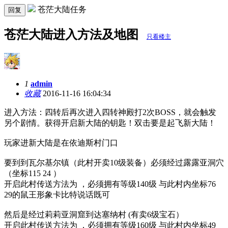
苍茫大陆任务
回复
苍茫大陆进入方法及地图
只看楼主
1
admin
收藏
2016-11-16 16:04:34
进入方法：四转后再次进入四转神殿打2次BOSS，就会触发
另个剧情。获得开启新大陆的钥匙！双击要是起飞新大陆！
玩家进新大陆是在依迪斯村门口
要到到瓦尔基尔镇（此村开卖10级装备）必须经过露露亚洞穴
（坐标115 24 ）
开启此村传送方法为 ，必须拥有等级140级 与此村内坐标76
29的鼠王形象卡比特说话既可
然后是经过莉莉亚洞窟到达塞纳村 (有卖6级宝石）
开启此村传送方法为 ，必须拥有等级160级 与此村内坐标49