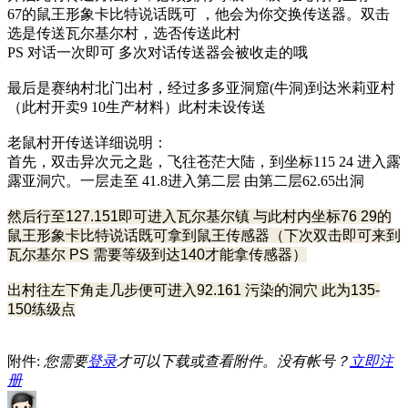
67的鼠王形象卡比特说话既可 ，他会为你交换传送器。双击
选是传送瓦尔基尔村，选否传送此村
PS 对话一次即可 多次对话传送器会被收走的哦
最后是赛纳村北门出村，经过多多亚洞窟(牛洞)到达米莉亚村
（此村开卖9 10生产材料）此村未设传送
老鼠村开传送详细说明：
首先，双击异次元之匙，飞往苍茫大陆，到坐标115 24 进入露
露亚洞穴。一层走至 41.8进入第二层 由第二层62.65出洞
然后行至127.151即可进入瓦尔基尔镇 与此村内坐标76 29的
鼠王形象卡比特说话既可拿到鼠王传感器（下次双击即可来到
瓦尔基尔 PS 需要等级到达140才能拿传感器）
出村往左下角走几步便可进入92.161 污染的洞穴 此为135-
150练级点
附件:
您需要
登录
才可以下载或查看附件。没有帐号？
立即注
册