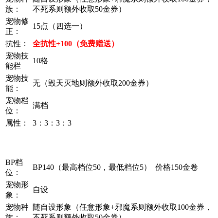
族：
不死系则额外收取50金券）
宠物修
15点（四选一）
正：
抗性：
全抗性+100（免费赠送）
宠物技
10格
能栏
宠物技
无（毁天灭地则额外收取200金券）
能：
宠物档
满档
位：
属性：
3：3：3：3
BP档
BP140（最高档位50，最低档位5） 价格150金卷
位：
宠物形
自设
象：
宠物种
随自设形象（任意形象+邪魔系则额外收取100金券，
族：
不死系则额外收取50金券）