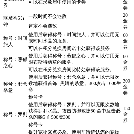
金
可以在形象屋中使用的卡券
券
券
20
一段时间不会遇敌
驱魔香5分
金
钟
肯定不会遇敌
券
使用后获得称号：时间旅人，并可以使用无
60
称号：时间
限时间水晶的服务。
金
旅人
券
可以在积分兑换房间诺卡处获得该服务
使用后获得称号：葱郁之心，并可以使用无
60
称号：葱郁
限布斯特药草的服务。
金
之心
券
可以在积分兑换房间比特处获得该服务。
使用后获得称号：邪念杀意，并可以无限次
300
数地获得首饰--黑暗的杀意。300攻击 1000生
称号：邪念
金
命
杀意
券
称号卡
使用后获得称号：罗刹，并可以无限次数地
150
获得罗刹水晶。攻击防御敏捷50 命中反击必
金
称号：罗刹
杀闪躲5 血500魔300
券
称号卡
提升宠物60点必杀。使用前请确认您的宠物