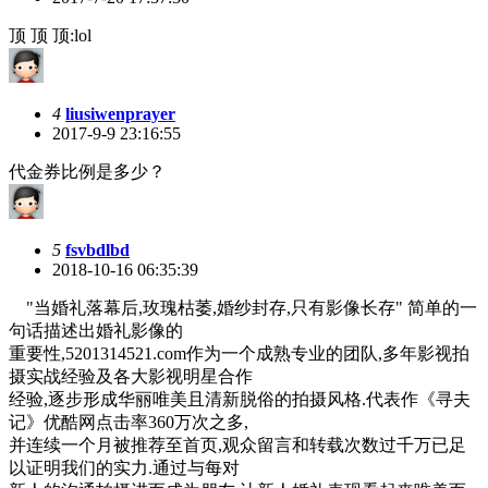
顶 顶 顶:lol
4
liusiwenprayer
2017-9-9 23:16:55
代金券比例是多少？
5
fsvbdlbd
2018-10-16 06:35:39
"当婚礼落幕后,玫瑰枯萎,婚纱封存,只有影像长存" 简单的一
句话描述出婚礼影像的
重要性,5201314521.com作为一个成熟专业的团队,多年影视拍
摄实战经验及各大影视明星合作
经验,逐步形成华丽唯美且清新脱俗的拍摄风格.代表作《寻夫
记》优酷网点击率360万次之多,
并连续一个月被推荐至首页,观众留言和转载次数过千万已足
以证明我们的实力.通过与每对