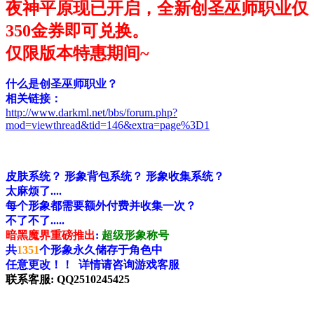
夜神平原现已开启，全新创圣巫师职业仅
350金券即可兑换。
仅限版本特惠期间~
什么是创圣巫师职业？
相关链接：
http://www.darkml.net/bbs/forum.php?
mod=viewthread&tid=146&extra=page%3D1
皮肤系统？ 形象背包系统？ 形象收集系统？
太麻烦了....
每个形象都需要额外付费并收集一次？
不了不了.....
暗黑魔界重磅推出
:
超级形象称号
共
1351
个形象永久储存于角色中
任意更改！！ 详情请咨询游戏客服
联系客服: QQ2510245425