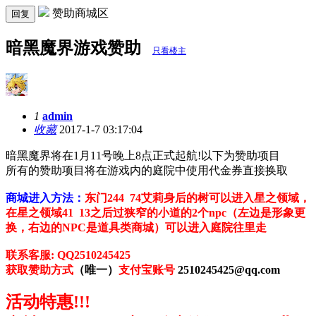
赞助商城区
回复
暗黑魔界游戏赞助
只看楼主
1
admin
收藏
2017-1-7 03:17:04
暗黑魔界将在1月11号晚上8点正式起航!
以下为赞助项目
所有的赞助项目将在游戏内的庭院中使用代金券直接换取
商城进入方法：
东门244 74艾莉身后的树可以进入星之领域，
在星之领域41 13之后过狭窄的小道的2个npc（左边是形象更
换，右边的NPC是道具类商城）可以进入庭院往里走
联系客服: QQ2510245425
获取赞助方式
（唯一）
支付宝账号
2510245425@qq.com
活动特惠!!!