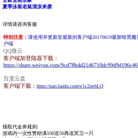
全新宠物形象
夏季泳装老鼠清凉来袭
详情请咨询客服
特别注意：
请使用并更新至最新的客户端20170619最新暗黑魔
户端
QQ微
云
客户端加登陆器下载：
https://share.weiyun.com/9cd78bdd21d6710dc99d9d196c4
百度云盘
客户端下载
：
https://pan.baidu.com/s/1c2pehLQ
领取代金券规则:
游戏内一次性赞助满100送50再送冥卫一只