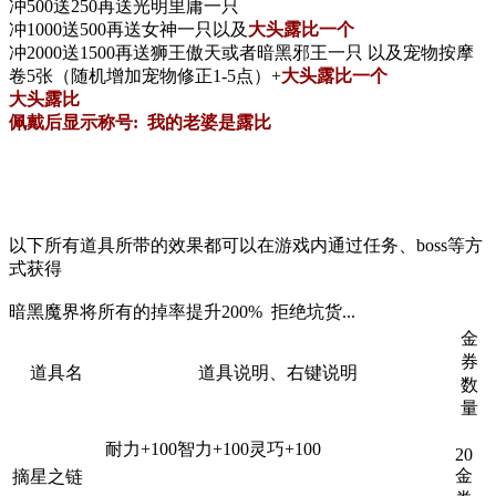
冲500送250
再
送光明里庸
一只
冲1000送500再送女神
一只以及
大头露比一个
冲2000送1500
再
送狮王傲天或者暗黑邪王
一只 以及宠物按摩
卷5张（随机增加宠物修正1-5点）+
大头露比一个
大头露比
佩戴后显示称号: 我的老婆是露比
以下所有道具所带的效果都可以在游戏内通过任务、boss等方
式获得
暗黑魔界将所有的掉率提升200% 拒绝坑货...
金
券
道具名
道具说明、右键说明
数
量
耐力+100智力+100灵巧+100
20
金
摘星之链