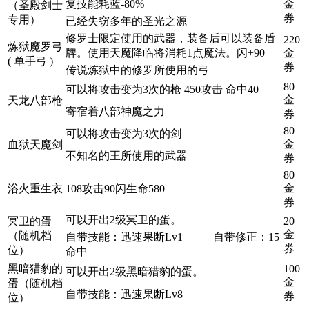
复技能耗蓝-80%
金
（圣殿剑士
券
专用）
已经失窃多年的圣光之源
修罗士限定使用的武器，装备后可以装备盾
220
炼狱魔罗弓
牌。使用天魔降临将消耗1点魔法。闪+90
金
( 单手弓 )
券
传说炼狱中的修罗所使用的弓
80
可以将攻击变为3次的枪 450攻击 命中40
金
天龙八部枪
寄宿着八部神魔之力
券
80
可以将攻击变为3次的剑
金
血狱天魔剑
不知名的王所使用的武器
券
80
金
浴火重生衣
108攻击90闪生命580
券
可以开出2级冥卫的蛋。
冥卫的蛋
20
金
（随机档
自带技能：迅速果断Lv1 自带修正：15
券
位）
命中
黑暗猎豹的
100
可以开出2级黑暗猎豹的蛋。
金
蛋（随机档
自带技能：迅速果断Lv8
券
位）