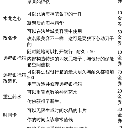
券
星月的记忆
10
可以兑换海神装备中的一件
金
水龙之心
凝聚后的海神精华
券
可以在法兰城美容院中使用
50
金
改名卡
改名跟美容不一样，这可是要狠下心动刀子
券
的
随时随地可以打开银行 耐久：50
10
金
远程银行箱
内部构造特殊的四次元箱子，与银行的保险
券
箱空间连接
可以将远程银行箱的最大耐久与耐久都增加
70
远程银行箱
500
金
改造包
券
用于改造并修理远程银行箱
20
可以重置点数的神奇药水
金
重生药水
仿佛获得了新生。
券
30
可以无限生成时间水晶的卡片
金
时间卡
你的时间应该非常值钱
券
20