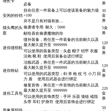
增长卡
券
必备
挂在任意一件装备上可以使该装备的魅力值
30
+100
金
安闲的铃铛
券
并不是只有对猫有效…
偷袭者专用 耐久：5000
猫头鹰的头
5金
盔
券
献给喜欢偷袭魔物的你
缝补装备，将任意一件装备的当前耐久以及
120
最大耐久提升至 9999999
金
迷你缝纫机
可以使用的装备类型：头盔 帽子 铠甲 衣服
券
法袍 靴 鞋 使用后装备会进行绑定
冶炼武器，将任意一件武器的当前耐久以及
120
最大耐久提升至 9999999
金
迷你铁砧
可以使用的武器类型：剑 斧 枪 杖 弓 小刀 回
券
力 盾 使用后武器会进行绑定
修复首饰，将任意一件首饰的当前耐久以及
220
最大耐久提升至 9999999
金
迷你工具包
可以使用的首饰类型：手环 乐器 项链 戒指
券
头带 耳钉 护身符 使用后首饰会进行绑定
50
形象屋招待