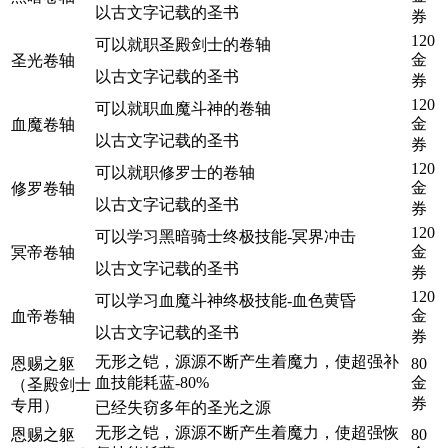
以古文字记载的圣书
券
120
可以就职圣殿剑士的卷轴
金
圣光卷轴
以古文字记载的圣书
券
120
可以就职血魔斗神的卷轴
金
血魔卷轴
以古文字记载的圣书
券
120
可以就职修罗士的卷轴
金
修罗卷轴
以古文字记载的圣书
券
120
可以学习黑暗骑士终极技能-冥界冲击
金
冥帝卷轴
以古文字记载的圣书
券
120
可以学习血魔斗神终极技能-血色黄昏
金
血帝卷轴
以古文字记载的圣书
券
无形之铠，源源不断产生着魔力，使超强补
恩赐之躯
80
血技能耗蓝-80%
金
（圣殿剑士
券
专用）
已经失窃多年的圣光之源
无形之铠，源源不断产生着魔力，使超强恢
恩赐之躯
80