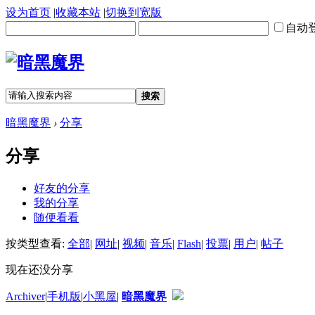
设为首页
|
收藏本站
|
切换到宽版
自动
搜索
暗黑魔界
›
分享
分享
好友的分享
我的分享
随便看看
按类型查看:
全部
|
网址
|
视频
|
音乐
|
Flash
|
投票
|
用户
|
帖子
现在还没分享
Archiver
|
手机版
|
小黑屋
|
暗黑魔界