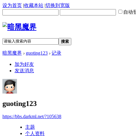
设为首页
|
收藏本站
|
切换到宽版
自动
搜索
暗黑魔界
›
guoting123
›
记录
加为好友
发送消息
guoting123
https://bbs.darkml.net/?105638
主题
个人资料