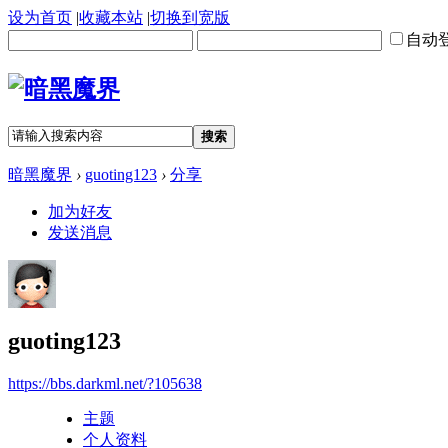
设为首页
|
收藏本站
|
切换到宽版
自动
搜索
暗黑魔界
›
guoting123
›
分享
加为好友
发送消息
guoting123
https://bbs.darkml.net/?105638
主题
个人资料