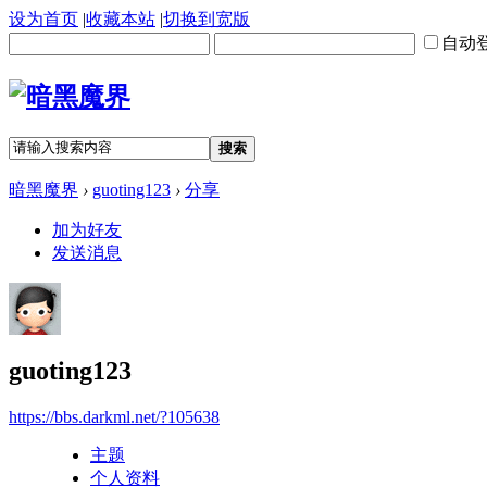
设为首页
|
收藏本站
|
切换到宽版
自动
搜索
暗黑魔界
›
guoting123
›
分享
加为好友
发送消息
guoting123
https://bbs.darkml.net/?105638
主题
个人资料