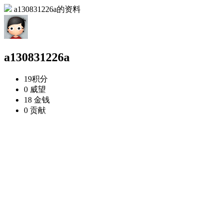
a130831226a的资料
a130831226a
19
积分
0
威望
18
金钱
0
贡献