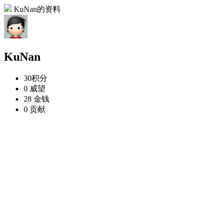
KuNan的资料
KuNan
30
积分
0
威望
28
金钱
0
贡献