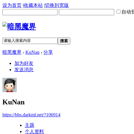
设为首页
|
收藏本站
|
切换到宽版
自动
搜索
暗黑魔界
›
KuNan
›
分享
加为好友
发送消息
KuNan
https://bbs.darkml.net/?106914
主题
个人资料