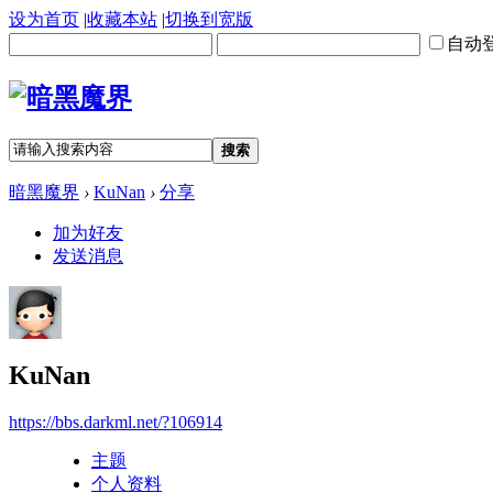
设为首页
|
收藏本站
|
切换到宽版
自动
搜索
暗黑魔界
›
KuNan
›
分享
加为好友
发送消息
KuNan
https://bbs.darkml.net/?106914
主题
个人资料