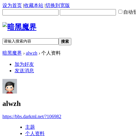
设为首页
|
收藏本站
|
切换到宽版
自动
搜索
暗黑魔界
›
alwzh
›
个人资料
加为好友
发送消息
alwzh
https://bbs.darkml.net/?106982
主题
个人资料