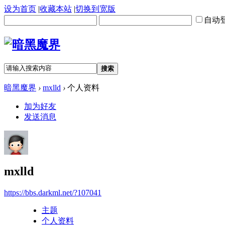
设为首页
|
收藏本站
|
切换到宽版
自动
搜索
暗黑魔界
›
mxlld
›
个人资料
加为好友
发送消息
mxlld
https://bbs.darkml.net/?107041
主题
个人资料