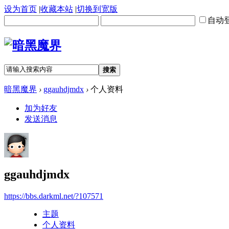
设为首页
|
收藏本站
|
切换到宽版
自动
搜索
暗黑魔界
›
ggauhdjmdx
›
个人资料
加为好友
发送消息
ggauhdjmdx
https://bbs.darkml.net/?107571
主题
个人资料