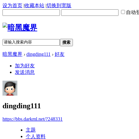
设为首页
|
收藏本站
|
切换到宽版
自动
搜索
暗黑魔界
›
dingding111
›
好友
加为好友
发送消息
dingding111
https://bbs.darkml.net/?248331
主题
个人资料